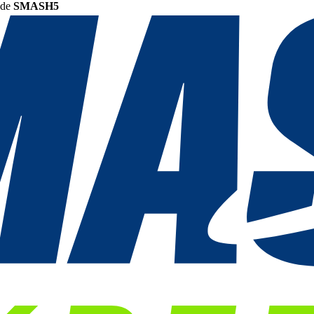
ode
SMASH5