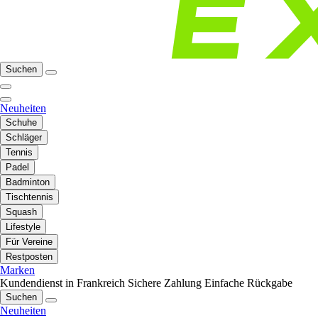
Suchen
Neuheiten
Schuhe
Schläger
Tennis
Padel
Badminton
Tischtennis
Squash
Lifestyle
Für Vereine
Restposten
Marken
Kundendienst in Frankreich
Sichere Zahlung
Einfache Rückgabe
Suchen
Neuheiten