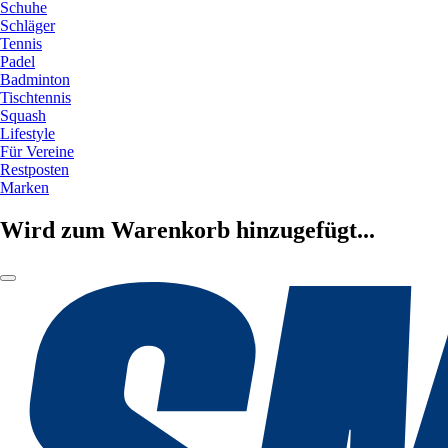
Schuhe
Schläger
Tennis
Padel
Badminton
Tischtennis
Squash
Lifestyle
Für Vereine
Restposten
Marken
Wird zum Warenkorb hinzugefügt...