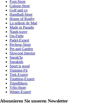
Foot-Store
Galopp-Store
Golf and co
Handball-Store
House of Rugby
La sellerie de Maé
Made in Paradis
Nauti-wave
On-Fight
Padel-Expert
Pecheur-Store
Pet and Garden
Slowood Interior
Sneak'In
Sneakids
Sport is good
Training-Fit
Trek-Expert
Triathlon-Expert
TripnBikers
Vélo-Store
Winter-Expert
Abonnieren Sie unseren Newsletter