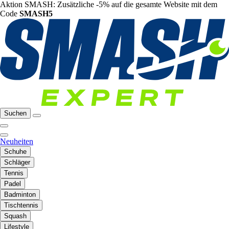
Aktion SMASH: Zusätzliche -5% auf die gesamte Website mit dem
Code
SMASH5
Suchen
Neuheiten
Schuhe
Schläger
Tennis
Padel
Badminton
Tischtennis
Squash
Lifestyle