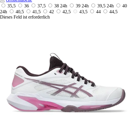
35,5
36
37,5
38
24h
39
24h
39,5
24h
40
24h
40,5
41,5
42
42,5
43,5
44
44,5
Dieses Feld ist erforderlich