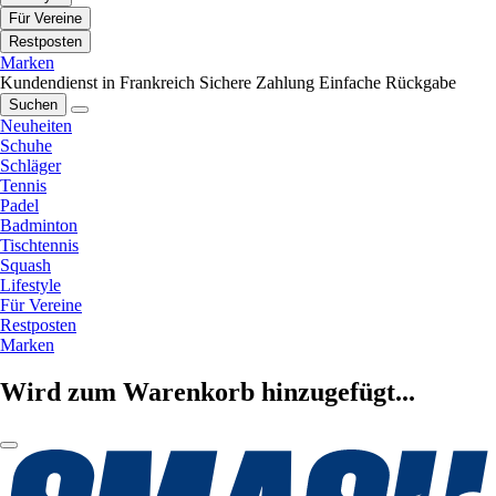
Für Vereine
Restposten
Marken
Kundendienst in Frankreich
Sichere Zahlung
Einfache Rückgabe
Suchen
Neuheiten
Schuhe
Schläger
Tennis
Padel
Badminton
Tischtennis
Squash
Lifestyle
Für Vereine
Restposten
Marken
Wird zum Warenkorb hinzugefügt...