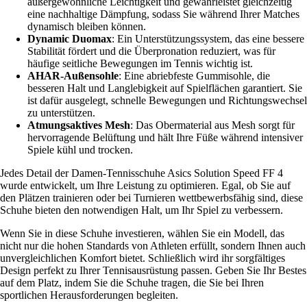
außergewöhnliche Leichtigkeit und gewährleistet gleichzeitig
eine nachhaltige Dämpfung, sodass Sie während Ihrer Matches
dynamisch bleiben können.
Dynamic Duomax
: Ein Unterstützungssystem, das eine bessere
Stabilität fördert und die Überpronation reduziert, was für
häufige seitliche Bewegungen im Tennis wichtig ist.
AHAR-Außensohle
: Eine abriebfeste Gummisohle, die
besseren Halt und Langlebigkeit auf Spielflächen garantiert. Sie
ist dafür ausgelegt, schnelle Bewegungen und Richtungswechsel
zu unterstützen.
Atmungsaktives Mesh
: Das Obermaterial aus Mesh sorgt für
hervorragende Belüftung und hält Ihre Füße während intensiver
Spiele kühl und trocken.
Jedes Detail der Damen-Tennisschuhe Asics Solution Speed FF 4
wurde entwickelt, um Ihre Leistung zu optimieren. Egal, ob Sie auf
den Plätzen trainieren oder bei Turnieren wettbewerbsfähig sind, diese
Schuhe bieten den notwendigen Halt, um Ihr Spiel zu verbessern.
Wenn Sie in diese Schuhe investieren, wählen Sie ein Modell, das
nicht nur die hohen Standards von Athleten erfüllt, sondern Ihnen auch
unvergleichlichen Komfort bietet. Schließlich wird ihr sorgfältiges
Design perfekt zu Ihrer Tennisausrüstung passen. Geben Sie Ihr Bestes
auf dem Platz, indem Sie die Schuhe tragen, die Sie bei Ihren
sportlichen Herausforderungen begleiten.