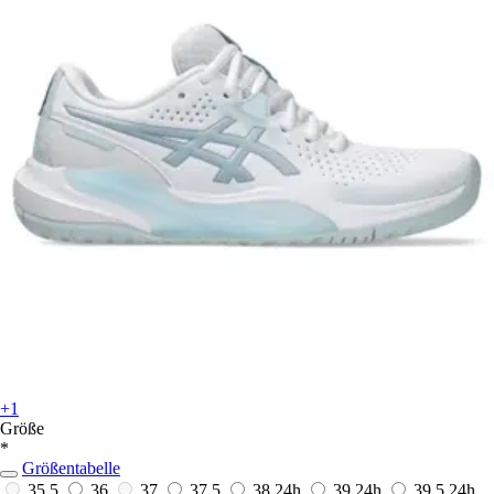
+1
Größe
*
Größentabelle
35,5
36
37
37,5
38
24h
39
24h
39,5
24h