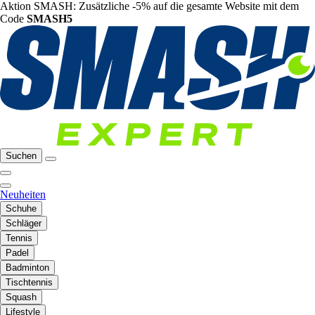
Aktion SMASH: Zusätzliche -5% auf die gesamte Website mit dem
Code
SMASH5
Suchen
Neuheiten
Schuhe
Schläger
Tennis
Padel
Badminton
Tischtennis
Squash
Lifestyle