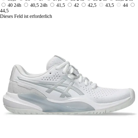
40
24h
40,5
24h
41,5
42
42,5
43,5
44
44,5
Dieses Feld ist erforderlich