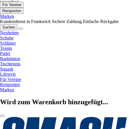
Für Vereine
Restposten
Marken
Kundendienst in Frankreich
Sichere Zahlung
Einfache Rückgabe
Suchen
Neuheiten
Schuhe
Schläger
Tennis
Padel
Badminton
Tischtennis
Squash
Lifestyle
Für Vereine
Restposten
Marken
Wird zum Warenkorb hinzugefügt...