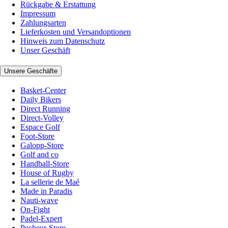
Rückgabe & Erstattung
Impressum
Zahlungsarten
Lieferkosten und Versandoptionen
Hinweis zum Datenschutz
Unser Geschäft
Unsere Geschäfte
Basket-Center
Daily Bikers
Direct Running
Direct-Volley
Espace Golf
Foot-Store
Galopp-Store
Golf and co
Handball-Store
House of Rugby
La sellerie de Maé
Made in Paradis
Nauti-wave
On-Fight
Padel-Expert
Pecheur-Store