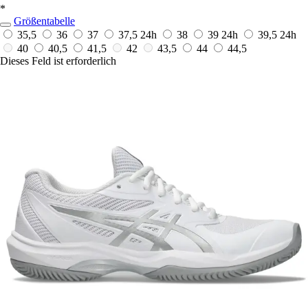
*
Größentabelle
35,5
36
37
37,5
24h
38
39
24h
39,5
24h
40
40,5
41,5
42
43,5
44
44,5
Dieses Feld ist erforderlich