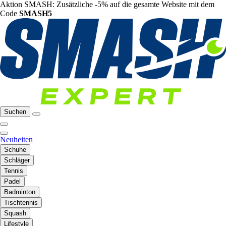
Aktion SMASH: Zusätzliche -5% auf die gesamte Website mit dem
Code
SMASH5
Suchen
Neuheiten
Schuhe
Schläger
Tennis
Padel
Badminton
Tischtennis
Squash
Lifestyle