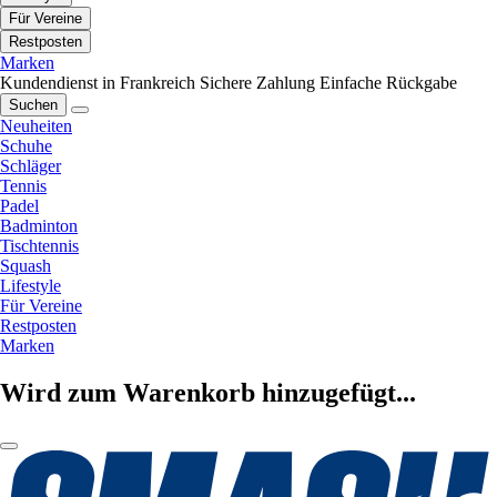
Für Vereine
Restposten
Marken
Kundendienst in Frankreich
Sichere Zahlung
Einfache Rückgabe
Suchen
Neuheiten
Schuhe
Schläger
Tennis
Padel
Badminton
Tischtennis
Squash
Lifestyle
Für Vereine
Restposten
Marken
Wird zum Warenkorb hinzugefügt...