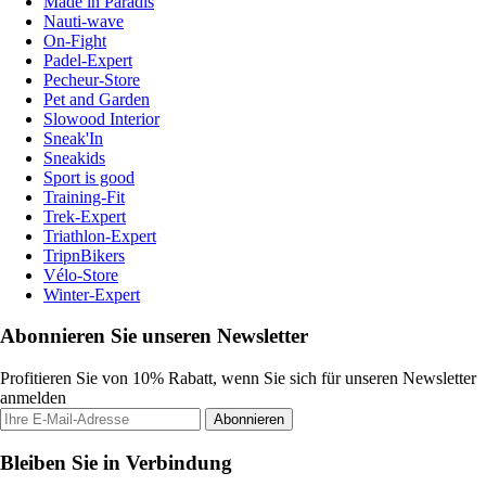
Made in Paradis
Nauti-wave
On-Fight
Padel-Expert
Pecheur-Store
Pet and Garden
Slowood Interior
Sneak'In
Sneakids
Sport is good
Training-Fit
Trek-Expert
Triathlon-Expert
TripnBikers
Vélo-Store
Winter-Expert
Abonnieren Sie unseren Newsletter
Profitieren Sie von 10% Rabatt, wenn Sie sich für unseren Newsletter
anmelden
Abonnieren
Bleiben Sie in Verbindung