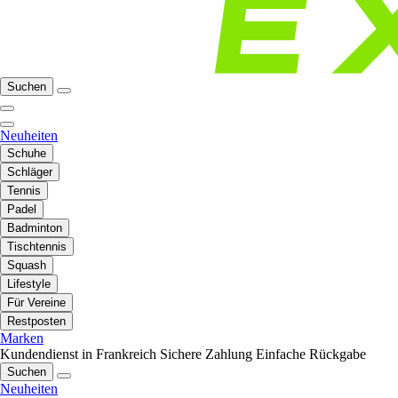
Suchen
Neuheiten
Schuhe
Schläger
Tennis
Padel
Badminton
Tischtennis
Squash
Lifestyle
Für Vereine
Restposten
Marken
Kundendienst in Frankreich
Sichere Zahlung
Einfache Rückgabe
Suchen
Neuheiten