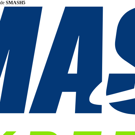
ode
SMASH5