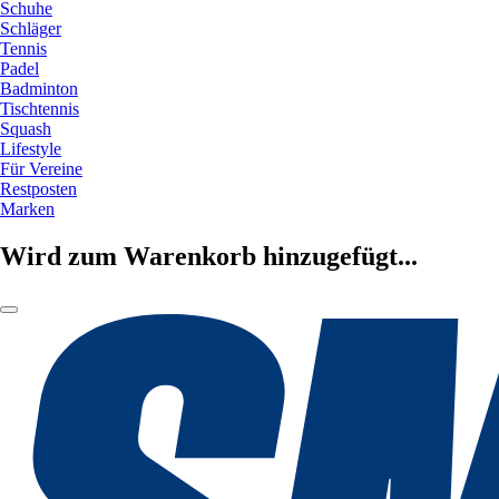
Schuhe
Schläger
Tennis
Padel
Badminton
Tischtennis
Squash
Lifestyle
Für Vereine
Restposten
Marken
Wird zum Warenkorb hinzugefügt...