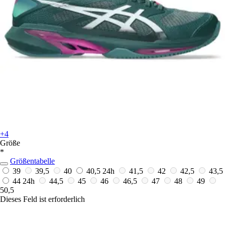
+4
Größe
*
Größentabelle
39
39,5
40
40,5
24h
41,5
42
42,5
43,5
44
24h
44,5
45
46
46,5
47
48
49
50,5
Dieses Feld ist erforderlich