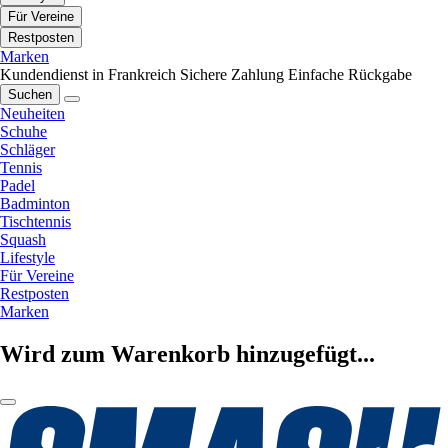
Für Vereine
Restposten
Marken
Kundendienst in Frankreich
Sichere Zahlung
Einfache Rückgabe
Suchen
Neuheiten
Schuhe
Schläger
Tennis
Padel
Badminton
Tischtennis
Squash
Lifestyle
Für Vereine
Restposten
Marken
Wird zum Warenkorb hinzugefügt...