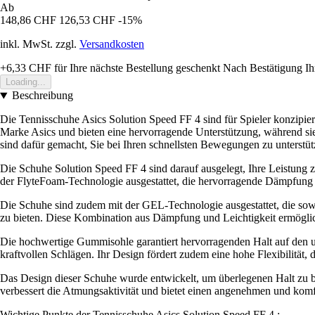
Ab
148,86 CHF
126,53 CHF
-15%
inkl. MwSt. zzgl.
Versandkosten
+6,33 CHF
für Ihre nächste Bestellung geschenkt
Nach Bestätigung Ih
Loading...
Beschreibung
Die Tennisschuhe Asics Solution Speed FF 4 sind für Spieler konzipier
Marke Asics und bieten eine hervorragende Unterstützung, während sie e
sind dafür gemacht, Sie bei Ihren schnellsten Bewegungen zu unterstüt
Die Schuhe Solution Speed FF 4 sind darauf ausgelegt, Ihre Leistung zu
der FlyteFoam-Technologie ausgestattet, die hervorragende Dämpfung bi
Die Schuhe sind zudem mit der GEL-Technologie ausgestattet, die sow
zu bieten. Diese Kombination aus Dämpfung und Leichtigkeit ermöglich
Die hochwertige Gummisohle garantiert hervorragenden Halt auf den un
kraftvollen Schlägen. Ihr Design fördert zudem eine hohe Flexibilität,
Das Design dieser Schuhe wurde entwickelt, um überlegenen Halt zu bie
verbessert die Atmungsaktivität und bietet einen angenehmen und komf
Wichtige Punkte der Tennisschuhe Asics Solution Speed FF 4 :