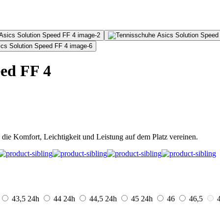
eed FF 4
 die Komfort, Leichtigkeit und Leistung auf dem Platz vereinen.
43,5
24h
44
24h
44,5
24h
45
24h
46
46,5