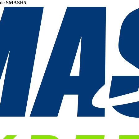
ode
SMASH5