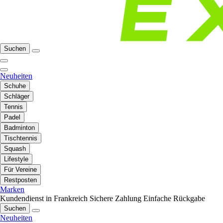
Suchen
Neuheiten
Schuhe
Schläger
Tennis
Padel
Badminton
Tischtennis
Squash
Lifestyle
Für Vereine
Restposten
Marken
Kundendienst in Frankreich
Sichere Zahlung
Einfache Rückgabe
Suchen
Neuheiten