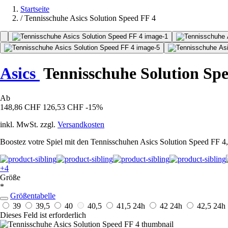
Startseite
/
Tennisschuhe Asics Solution Speed FF 4
Asics
Tennisschuhe Solution Sp
Ab
148,86 CHF
126,53 CHF
-15%
inkl. MwSt. zzgl.
Versandkosten
Boostez votre Spiel mit den Tennisschuhen Asics Solution Speed FF 4,
+4
Größe
*
Größentabelle
39
39,5
40
40,5
41,5
24h
42
24h
42,5
24h
Dieses Feld ist erforderlich