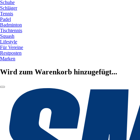
Schuhe
Schläger
Tennis
Padel
Badminton
Tischtennis
Squash
Lifestyle
Für Vereine
Restposten
Marken
Wird zum Warenkorb hinzugefügt...