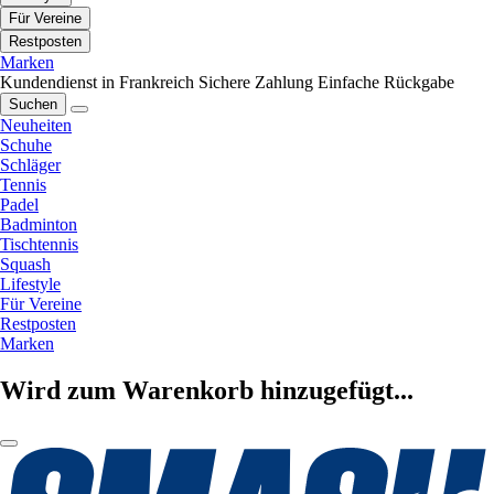
Für Vereine
Restposten
Marken
Kundendienst in Frankreich
Sichere Zahlung
Einfache Rückgabe
Suchen
Neuheiten
Schuhe
Schläger
Tennis
Padel
Badminton
Tischtennis
Squash
Lifestyle
Für Vereine
Restposten
Marken
Wird zum Warenkorb hinzugefügt...