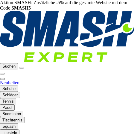
Aktion SMASH: Zusätzliche -5% auf die gesamte Website mit dem
Code
SMASH5
Suchen
Neuheiten
Schuhe
Schläger
Tennis
Padel
Badminton
Tischtennis
Squash
Lifestyle