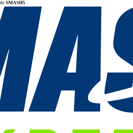
ode
SMASH5