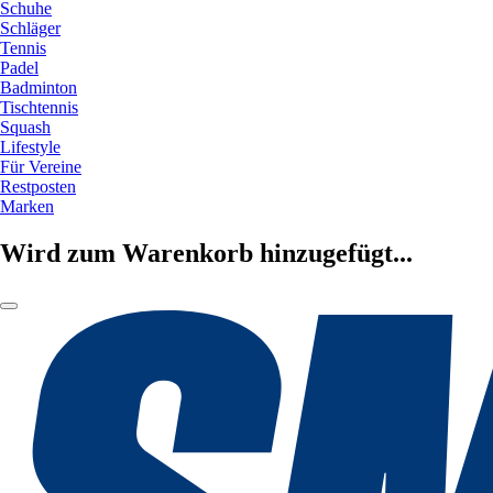
Schuhe
Schläger
Tennis
Padel
Badminton
Tischtennis
Squash
Lifestyle
Für Vereine
Restposten
Marken
Wird zum Warenkorb hinzugefügt...