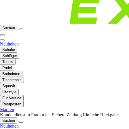
Suchen
Neuheiten
Schuhe
Schläger
Tennis
Padel
Badminton
Tischtennis
Squash
Lifestyle
Für Vereine
Restposten
Marken
Kundendienst in Frankreich
Sichere Zahlung
Einfache Rückgabe
Suchen
Neuheiten