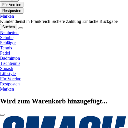
Für Vereine
Restposten
Marken
Kundendienst in Frankreich
Sichere Zahlung
Einfache Rückgabe
Suchen
Neuheiten
Schuhe
Schläger
Tennis
Padel
Badminton
Tischtennis
Squash
Lifestyle
Für Vereine
Restposten
Marken
Wird zum Warenkorb hinzugefügt...