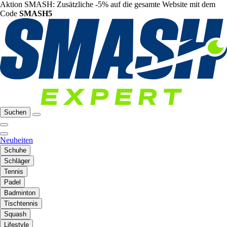
Aktion SMASH: Zusätzliche -5% auf die gesamte Website mit dem
Code
SMASH5
Suchen
Neuheiten
Schuhe
Schläger
Tennis
Padel
Badminton
Tischtennis
Squash
Lifestyle