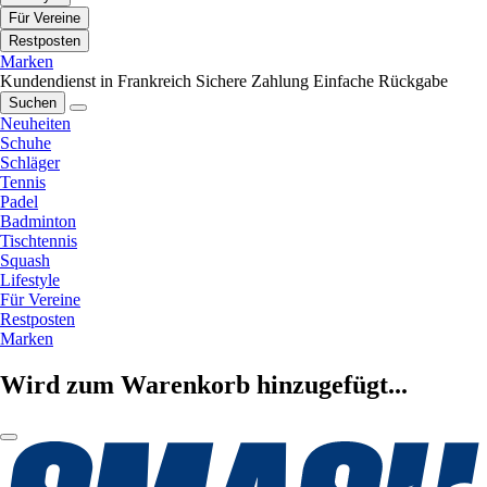
Für Vereine
Restposten
Marken
Kundendienst in Frankreich
Sichere Zahlung
Einfache Rückgabe
Suchen
Neuheiten
Schuhe
Schläger
Tennis
Padel
Badminton
Tischtennis
Squash
Lifestyle
Für Vereine
Restposten
Marken
Wird zum Warenkorb hinzugefügt...