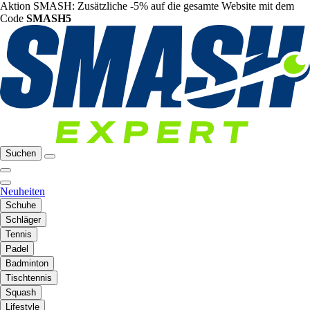
Aktion SMASH: Zusätzliche -5% auf die gesamte Website mit dem
Code
SMASH5
Suchen
Neuheiten
Schuhe
Schläger
Tennis
Padel
Badminton
Tischtennis
Squash
Lifestyle