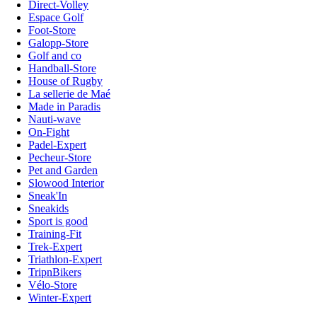
Direct-Volley
Espace Golf
Foot-Store
Galopp-Store
Golf and co
Handball-Store
House of Rugby
La sellerie de Maé
Made in Paradis
Nauti-wave
On-Fight
Padel-Expert
Pecheur-Store
Pet and Garden
Slowood Interior
Sneak'In
Sneakids
Sport is good
Training-Fit
Trek-Expert
Triathlon-Expert
TripnBikers
Vélo-Store
Winter-Expert