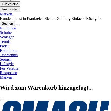
Für Vereine
Restposten
Marken
Kundendienst in Frankreich
Sichere Zahlung
Einfache Rückgabe
Suchen
Neuheiten
Schuhe
Schläger
Tennis
Padel
Badminton
Tischtennis
Squash
Lifestyle
Für Vereine
Restposten
Marken
Wird zum Warenkorb hinzugefügt...