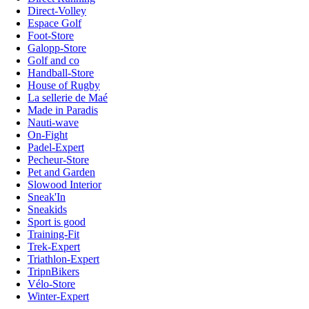
Direct-Volley
Espace Golf
Foot-Store
Galopp-Store
Golf and co
Handball-Store
House of Rugby
La sellerie de Maé
Made in Paradis
Nauti-wave
On-Fight
Padel-Expert
Pecheur-Store
Pet and Garden
Slowood Interior
Sneak'In
Sneakids
Sport is good
Training-Fit
Trek-Expert
Triathlon-Expert
TripnBikers
Vélo-Store
Winter-Expert