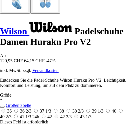
Wilson
Padelschuhe
Damen Hurakn Pro V2
Ab
120,95 CHF
64,15 CHF
-47%
inkl. MwSt. zzgl.
Versandkosten
Entdecken Sie die Padel-Schuhe Wilson Hurakn Pro V2: Leichtigkeit,
Komfort und Leistung, um auf dem Platz zu dominieren.
Größe
*
Größentabelle
36
36 2/3
37 1/3
38
38 2/3
39 1/3
40
40 2/3
41 1/3
24h
42
42 2/3
43 1/3
Dieses Feld ist erforderlich