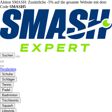
Aktion SMASH: Zusätzliche -5% auf die gesamte Website mit dem
Code
SMASH5
Suchen
Neuheiten
Schuhe
Schläger
Tennis
Padel
Badminton
Tischtennis
Squash
Lifestyle