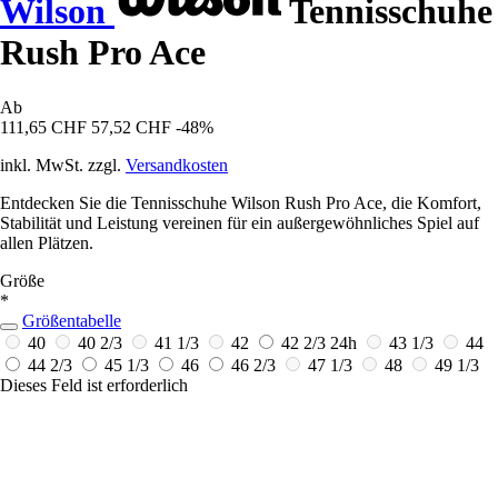
Wilson
Tennisschuhe
Rush Pro Ace
Ab
111,65 CHF
57,52 CHF
-48%
inkl. MwSt. zzgl.
Versandkosten
Entdecken Sie die Tennisschuhe Wilson Rush Pro Ace, die Komfort,
Stabilität und Leistung vereinen für ein außergewöhnliches Spiel auf
allen Plätzen.
Größe
*
Größentabelle
40
40 2/3
41 1/3
42
42 2/3
24h
43 1/3
44
44 2/3
45 1/3
46
46 2/3
47 1/3
48
49 1/3
Dieses Feld ist erforderlich