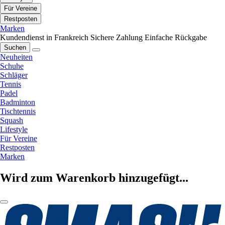
Für Vereine
Restposten
Marken
Kundendienst in Frankreich
Sichere Zahlung
Einfache Rückgabe
Suchen
Neuheiten
Schuhe
Schläger
Tennis
Padel
Badminton
Tischtennis
Squash
Lifestyle
Für Vereine
Restposten
Marken
Wird zum Warenkorb hinzugefügt...