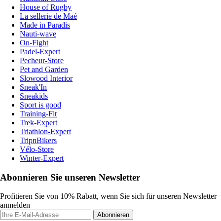
House of Rugby
La sellerie de Maé
Made in Paradis
Nauti-wave
On-Fight
Padel-Expert
Pecheur-Store
Pet and Garden
Slowood Interior
Sneak'In
Sneakids
Sport is good
Training-Fit
Trek-Expert
Triathlon-Expert
TripnBikers
Vélo-Store
Winter-Expert
Abonnieren Sie unseren Newsletter
Profitieren Sie von 10% Rabatt, wenn Sie sich für unseren Newsletter
anmelden
Abonnieren