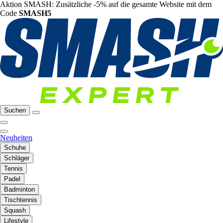
Aktion SMASH: Zusätzliche -5% auf die gesamte Website mit dem
Code
SMASH5
Suchen
Neuheiten
Schuhe
Schläger
Tennis
Padel
Badminton
Tischtennis
Squash
Lifestyle