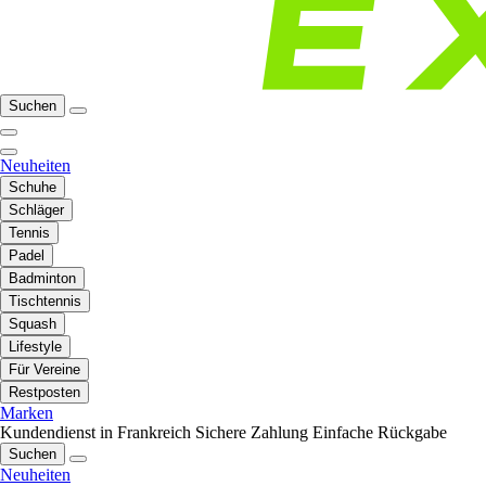
Suchen
Neuheiten
Schuhe
Schläger
Tennis
Padel
Badminton
Tischtennis
Squash
Lifestyle
Für Vereine
Restposten
Marken
Kundendienst in Frankreich
Sichere Zahlung
Einfache Rückgabe
Suchen
Neuheiten