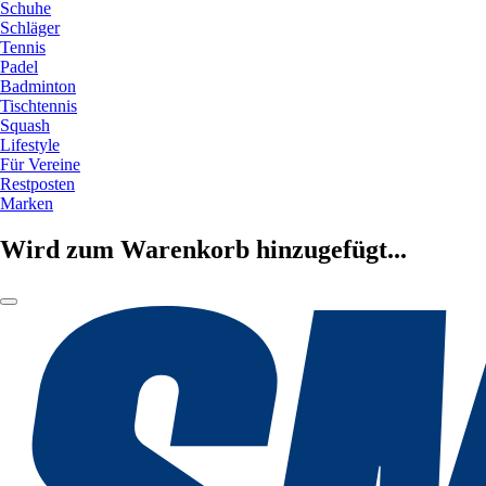
Schuhe
Schläger
Tennis
Padel
Badminton
Tischtennis
Squash
Lifestyle
Für Vereine
Restposten
Marken
Wird zum Warenkorb hinzugefügt...