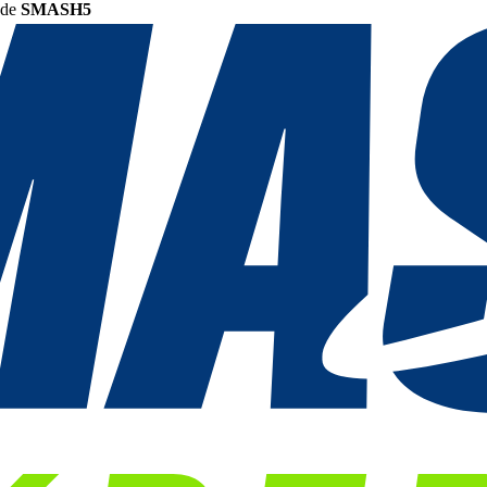
ode
SMASH5