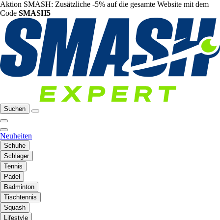
Aktion SMASH: Zusätzliche -5% auf die gesamte Website mit dem
Code
SMASH5
Suchen
Neuheiten
Schuhe
Schläger
Tennis
Padel
Badminton
Tischtennis
Squash
Lifestyle