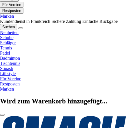
Für Vereine
Restposten
Marken
Kundendienst in Frankreich
Sichere Zahlung
Einfache Rückgabe
Suchen
Neuheiten
Schuhe
Schläger
Tennis
Padel
Badminton
Tischtennis
Squash
Lifestyle
Für Vereine
Restposten
Marken
Wird zum Warenkorb hinzugefügt...