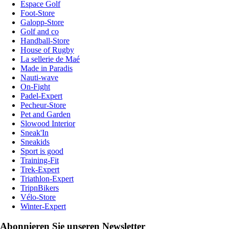
Espace Golf
Foot-Store
Galopp-Store
Golf and co
Handball-Store
House of Rugby
La sellerie de Maé
Made in Paradis
Nauti-wave
On-Fight
Padel-Expert
Pecheur-Store
Pet and Garden
Slowood Interior
Sneak'In
Sneakids
Sport is good
Training-Fit
Trek-Expert
Triathlon-Expert
TripnBikers
Vélo-Store
Winter-Expert
Abonnieren Sie unseren Newsletter