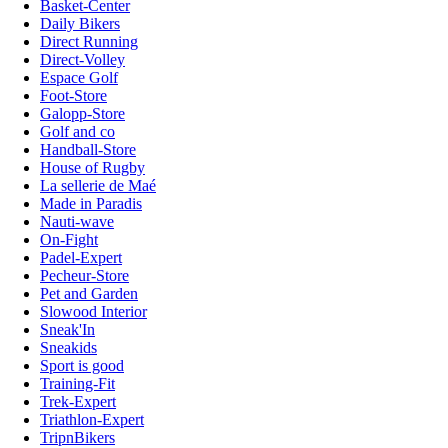
Basket-Center
Daily Bikers
Direct Running
Direct-Volley
Espace Golf
Foot-Store
Galopp-Store
Golf and co
Handball-Store
House of Rugby
La sellerie de Maé
Made in Paradis
Nauti-wave
On-Fight
Padel-Expert
Pecheur-Store
Pet and Garden
Slowood Interior
Sneak'In
Sneakids
Sport is good
Training-Fit
Trek-Expert
Triathlon-Expert
TripnBikers