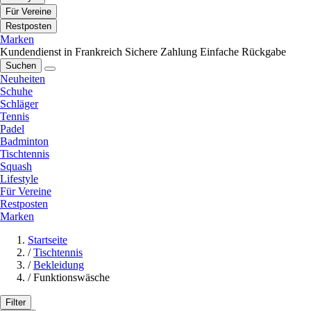
Für Vereine
Restposten
Marken
Kundendienst in Frankreich
Sichere Zahlung
Einfache Rückgabe
Suchen
Neuheiten
Schuhe
Schläger
Tennis
Padel
Badminton
Tischtennis
Squash
Lifestyle
Für Vereine
Restposten
Marken
Startseite
/
Tischtennis
/
Bekleidung
/
Funktionswäsche
Filter