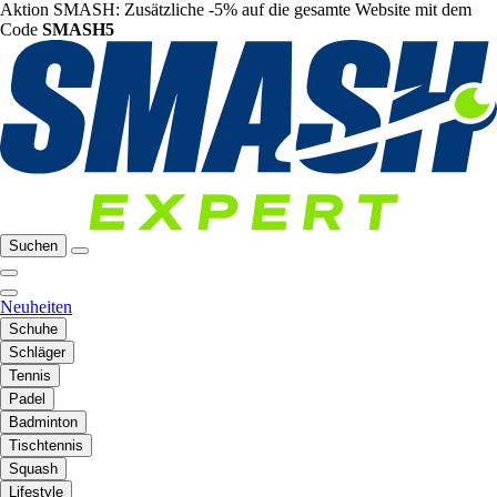
Aktion SMASH: Zusätzliche -5% auf die gesamte Website mit dem
Code
SMASH5
Suchen
Neuheiten
Schuhe
Schläger
Tennis
Padel
Badminton
Tischtennis
Squash
Lifestyle