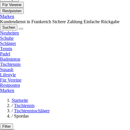
Für Vereine
Restposten
Marken
Kundendienst in Frankreich
Sichere Zahlung
Einfache Rückgabe
Suchen
Neuheiten
Schuhe
Schläger
Tennis
Padel
Badminton
Tischtennis
Squash
Lifestyle
Für Vereine
Restposten
Marken
Startseite
/
Tischtennis
/
Tischtennisschläger
/
Spordas
Filter