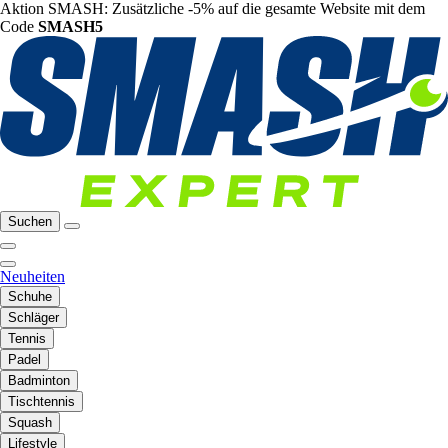
Aktion SMASH: Zusätzliche -5% auf die gesamte Website mit dem
Code
SMASH5
Suchen
Neuheiten
Schuhe
Schläger
Tennis
Padel
Badminton
Tischtennis
Squash
Lifestyle