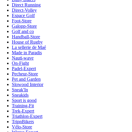
Direct Running
Direct-Volley
Espace Golf
Foot-Store
Galopp-Store
Golf and co
Handball-Store
House of Rugby
La sellerie de Maé
Made in Paradis
Nauti-wave
On-Fight
Padel-Expert
Pecheur-Store
Pet and Garden
Slowood Interior
Sneak'In
Sneakids
Sport is good
Training-Fit
Trek-Expert
Triathlon-Expert
TripnBikers
Vélo-Store