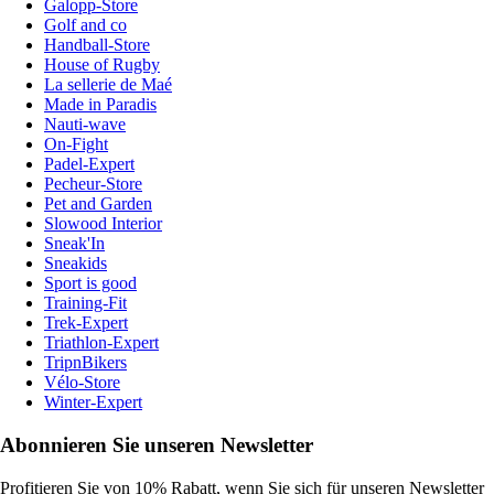
Galopp-Store
Golf and co
Handball-Store
House of Rugby
La sellerie de Maé
Made in Paradis
Nauti-wave
On-Fight
Padel-Expert
Pecheur-Store
Pet and Garden
Slowood Interior
Sneak'In
Sneakids
Sport is good
Training-Fit
Trek-Expert
Triathlon-Expert
TripnBikers
Vélo-Store
Winter-Expert
Abonnieren Sie unseren Newsletter
Profitieren Sie von 10% Rabatt, wenn Sie sich für unseren Newsletter