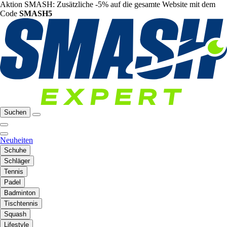
Aktion SMASH: Zusätzliche -5% auf die gesamte Website mit dem
Code
SMASH5
Suchen
Neuheiten
Schuhe
Schläger
Tennis
Padel
Badminton
Tischtennis
Squash
Lifestyle