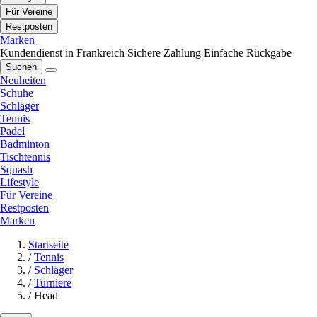
Für Vereine
Restposten
Marken
Kundendienst in Frankreich
Sichere Zahlung
Einfache Rückgabe
Suchen
Neuheiten
Schuhe
Schläger
Tennis
Padel
Badminton
Tischtennis
Squash
Lifestyle
Für Vereine
Restposten
Marken
Startseite
/
Tennis
/
Schläger
/
Turniere
/
Head