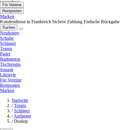
Für Vereine
Restposten
Marken
Kundendienst in Frankreich
Sichere Zahlung
Einfache Rückgabe
Suchen
Neuheiten
Schuhe
Schläger
Tennis
Padel
Badminton
Tischtennis
Squash
Lifestyle
Für Vereine
Restposten
Marken
Startseite
/
Tennis
/
Schläger
/
Anfänger
/
Dunlop