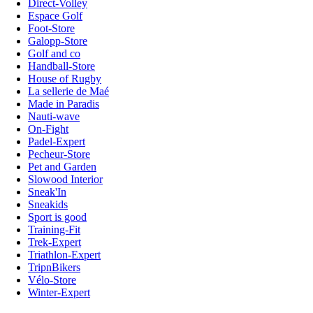
Direct-Volley
Espace Golf
Foot-Store
Galopp-Store
Golf and co
Handball-Store
House of Rugby
La sellerie de Maé
Made in Paradis
Nauti-wave
On-Fight
Padel-Expert
Pecheur-Store
Pet and Garden
Slowood Interior
Sneak'In
Sneakids
Sport is good
Training-Fit
Trek-Expert
Triathlon-Expert
TripnBikers
Vélo-Store
Winter-Expert