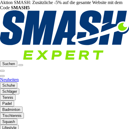
Aktion SMASH: Zusätzliche -5% auf die gesamte Website mit dem
Code
SMASH5
Suchen
Neuheiten
Schuhe
Schläger
Tennis
Padel
Badminton
Tischtennis
Squash
Lifestyle