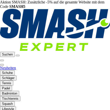
Aktion SMASH: Zusätzliche -5% auf die gesamte Website mit dem
Code
SMASH5
Suchen
Neuheiten
Schuhe
Schläger
Tennis
Padel
Badminton
Tischtennis
Squash
Lifestyle