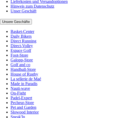
Lieferkosten und Versandoptionen
Hinweis zum Datenschutz
Unser Geschäft
Unsere Geschäfte
Basket-Center
Daily Bikers
Direct Running
Direct-Volley
Espace Golf
Foot-Store
Galopp-Store
Golf and co
Handball-Store
House of Rugby
La sellerie de Maé
Made in Paradis
Nauti-wave
On-Fight
Padel-Expert
Pecheur-Store
Pet and Garden
Slowood Interior
Sneak'In