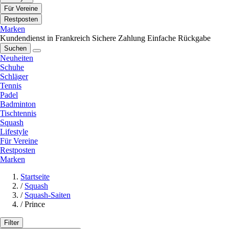
Für Vereine
Restposten
Marken
Kundendienst in Frankreich
Sichere Zahlung
Einfache Rückgabe
Suchen
Neuheiten
Schuhe
Schläger
Tennis
Padel
Badminton
Tischtennis
Squash
Lifestyle
Für Vereine
Restposten
Marken
Startseite
/
Squash
/
Squash-Saiten
/
Prince
Filter