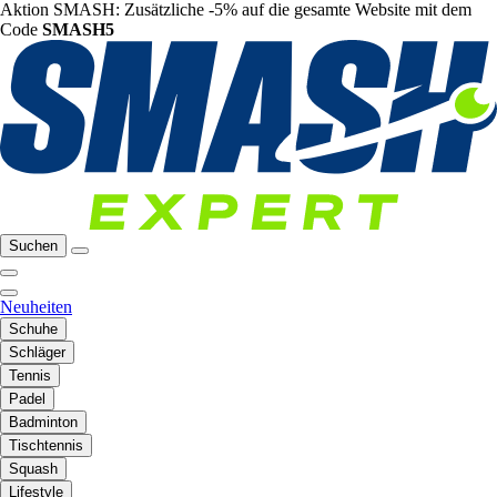
Aktion SMASH: Zusätzliche -5% auf die gesamte Website mit dem
Code
SMASH5
Suchen
Neuheiten
Schuhe
Schläger
Tennis
Padel
Badminton
Tischtennis
Squash
Lifestyle