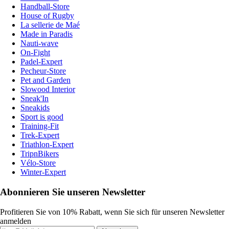
Handball-Store
House of Rugby
La sellerie de Maé
Made in Paradis
Nauti-wave
On-Fight
Padel-Expert
Pecheur-Store
Pet and Garden
Slowood Interior
Sneak'In
Sneakids
Sport is good
Training-Fit
Trek-Expert
Triathlon-Expert
TripnBikers
Vélo-Store
Winter-Expert
Abonnieren Sie unseren Newsletter
Profitieren Sie von 10% Rabatt, wenn Sie sich für unseren Newsletter
anmelden