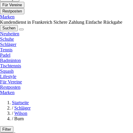
Für Vereine
Restposten
Marken
Kundendienst in Frankreich
Sichere Zahlung
Einfache Rückgabe
Suchen
Neuheiten
Schuhe
Schläger
Tennis
Padel
Badminton
Tischtennis
Squash
Lifestyle
Für Vereine
Restposten
Marken
Startseite
/
Schläger
/
Wilson
/
Burn
Filter