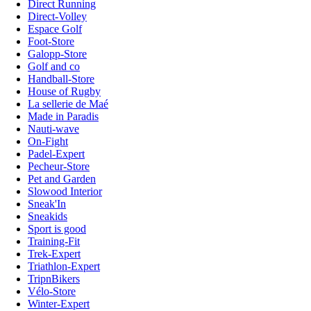
Direct Running
Direct-Volley
Espace Golf
Foot-Store
Galopp-Store
Golf and co
Handball-Store
House of Rugby
La sellerie de Maé
Made in Paradis
Nauti-wave
On-Fight
Padel-Expert
Pecheur-Store
Pet and Garden
Slowood Interior
Sneak'In
Sneakids
Sport is good
Training-Fit
Trek-Expert
Triathlon-Expert
TripnBikers
Vélo-Store
Winter-Expert