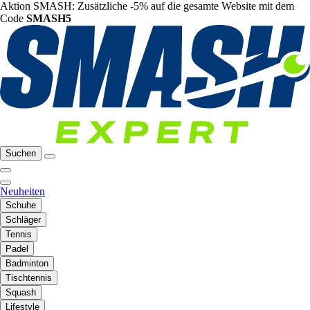
Aktion SMASH: Zusätzliche -5% auf die gesamte Website mit dem
Code
SMASH5
Suchen
Neuheiten
Schuhe
Schläger
Tennis
Padel
Badminton
Tischtennis
Squash
Lifestyle