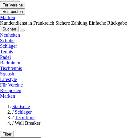
Für Vereine
Restposten
Marken
Kundendienst in Frankreich
Sichere Zahlung
Einfache Rückgabe
Suchen
Neuheiten
Schuhe
Schläger
Tennis
Padel
Badminton
Tischtennis
Squash
Lifestyle
Für Vereine
Restposten
Marken
Startseite
/
Schläger
/
Tecnifibre
/
Wall Breaker
Filter