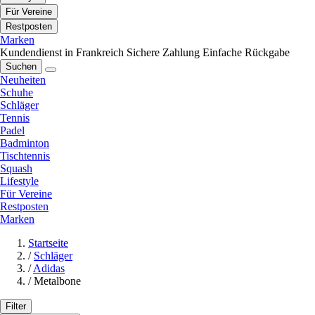
Für Vereine
Restposten
Marken
Kundendienst in Frankreich
Sichere Zahlung
Einfache Rückgabe
Suchen
Neuheiten
Schuhe
Schläger
Tennis
Padel
Badminton
Tischtennis
Squash
Lifestyle
Für Vereine
Restposten
Marken
Startseite
/
Schläger
/
Adidas
/
Metalbone
Filter