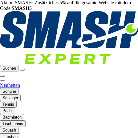
Aktion SMASH: Zusätzliche -5% auf die gesamte Website mit dem
Code
SMASH5
Suchen
Neuheiten
Schuhe
Schläger
Tennis
Padel
Badminton
Tischtennis
Squash
Lifestyle