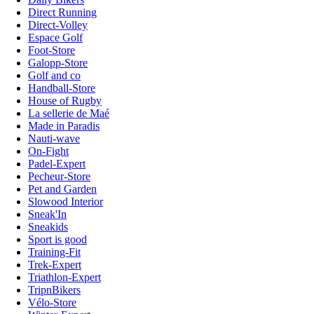
Direct Running
Direct-Volley
Espace Golf
Foot-Store
Galopp-Store
Golf and co
Handball-Store
House of Rugby
La sellerie de Maé
Made in Paradis
Nauti-wave
On-Fight
Padel-Expert
Pecheur-Store
Pet and Garden
Slowood Interior
Sneak'In
Sneakids
Sport is good
Training-Fit
Trek-Expert
Triathlon-Expert
TripnBikers
Vélo-Store