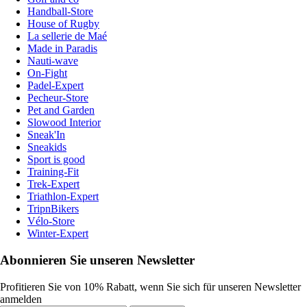
Handball-Store
House of Rugby
La sellerie de Maé
Made in Paradis
Nauti-wave
On-Fight
Padel-Expert
Pecheur-Store
Pet and Garden
Slowood Interior
Sneak'In
Sneakids
Sport is good
Training-Fit
Trek-Expert
Triathlon-Expert
TripnBikers
Vélo-Store
Winter-Expert
Abonnieren Sie unseren Newsletter
Profitieren Sie von 10% Rabatt, wenn Sie sich für unseren Newsletter
anmelden