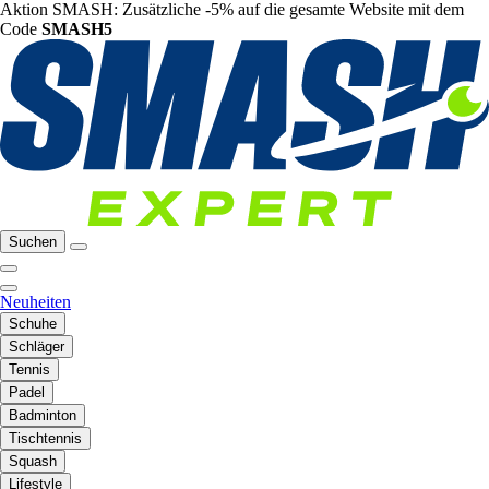
Aktion SMASH: Zusätzliche -5% auf die gesamte Website mit dem
Code
SMASH5
Suchen
Neuheiten
Schuhe
Schläger
Tennis
Padel
Badminton
Tischtennis
Squash
Lifestyle