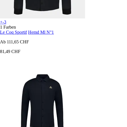
+-3
1 Farben
Le Coq Sportif
Hemd Ml N°1
Ab
111,65 CHF
81,49 CHF