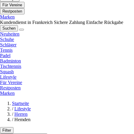
Für Vereine
Restposten
Marken
Kundendienst in Frankreich
Sichere Zahlung
Einfache Rückgabe
Suchen
Neuheiten
Schuhe
Schläger
Tennis
Padel
Badminton
Tischtennis
Squash
Lifestyle
Für Vereine
Restposten
Marken
Startseite
/
Lifestyle
/
Herren
/
Hemden
Filter