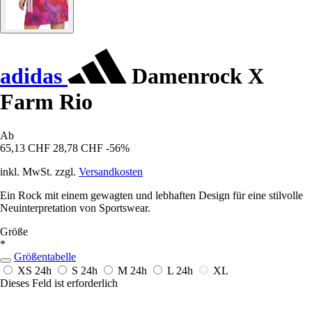
adidas
Damenrock X
Farm Rio
Ab
65,13 CHF
28,78 CHF
-56%
inkl. MwSt. zzgl.
Versandkosten
Ein Rock mit einem gewagten und lebhaften Design für eine stilvolle
Neuinterpretation von Sportswear.
Größe
*
Größentabelle
XS
24h
S
24h
M
24h
L
24h
XL
Dieses Feld ist erforderlich