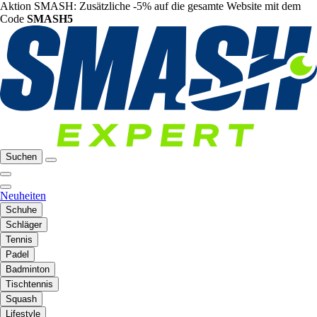
Aktion SMASH: Zusätzliche -5% auf die gesamte Website mit dem
Code
SMASH5
Suchen
Neuheiten
Schuhe
Schläger
Tennis
Padel
Badminton
Tischtennis
Squash
Lifestyle