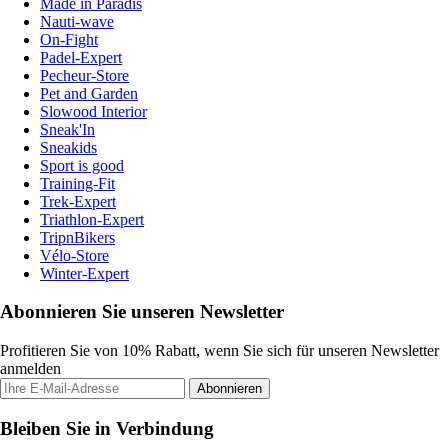
Made in Paradis
Nauti-wave
On-Fight
Padel-Expert
Pecheur-Store
Pet and Garden
Slowood Interior
Sneak'In
Sneakids
Sport is good
Training-Fit
Trek-Expert
Triathlon-Expert
TripnBikers
Vélo-Store
Winter-Expert
Abonnieren Sie unseren Newsletter
Profitieren Sie von 10% Rabatt, wenn Sie sich für unseren Newsletter
anmelden
Abonnieren
Bleiben Sie in Verbindung