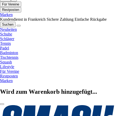
Für Vereine
Restposten
Marken
Kundendienst in Frankreich
Sichere Zahlung
Einfache Rückgabe
Suchen
Neuheiten
Schuhe
Schläger
Tennis
Padel
Badminton
Tischtennis
Squash
Lifestyle
Für Vereine
Restposten
Marken
Wird zum Warenkorb hinzugefügt...