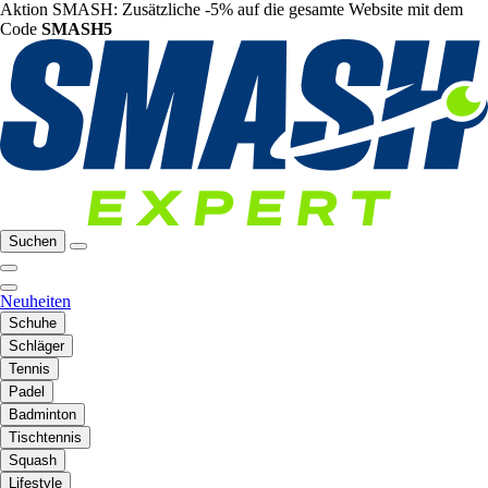
Aktion SMASH: Zusätzliche -5% auf die gesamte Website mit dem
Code
SMASH5
Suchen
Neuheiten
Schuhe
Schläger
Tennis
Padel
Badminton
Tischtennis
Squash
Lifestyle