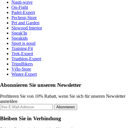
Nauti-wave
On-Fight
Padel-Expert
Pecheur-Store
Pet and Garden
Slowood Interior
Sneak'In
Sneakids
Sport is good
Training-Fit
Trek-Expert
Triathlon-Expert
TripnBikers
Vélo-Store
Winter-Expert
Abonnieren Sie unseren Newsletter
Profitieren Sie von 10% Rabatt, wenn Sie sich für unseren Newsletter
anmelden
Abonnieren
Bleiben Sie in Verbindung