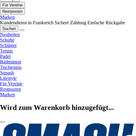
Für Vereine
Restposten
Marken
Kundendienst in Frankreich
Sichere Zahlung
Einfache Rückgabe
Suchen
Neuheiten
Schuhe
Schläger
Tennis
Padel
Badminton
Tischtennis
Squash
Lifestyle
Für Vereine
Restposten
Marken
Wird zum Warenkorb hinzugefügt...