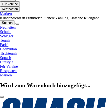
Für Vereine
Restposten
Marken
Kundendienst in Frankreich
Sichere Zahlung
Einfache Rückgabe
Suchen
Neuheiten
Schuhe
Schläger
Tennis
Padel
Badminton
Tischtennis
Squash
Lifestyle
Für Vereine
Restposten
Marken
Wird zum Warenkorb hinzugefügt...