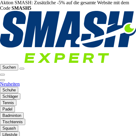
Aktion SMASH: Zusätzliche -5% auf die gesamte Website mit dem
Code
SMASH5
Suchen
Neuheiten
Schuhe
Schläger
Tennis
Padel
Badminton
Tischtennis
Squash
Lifestyle