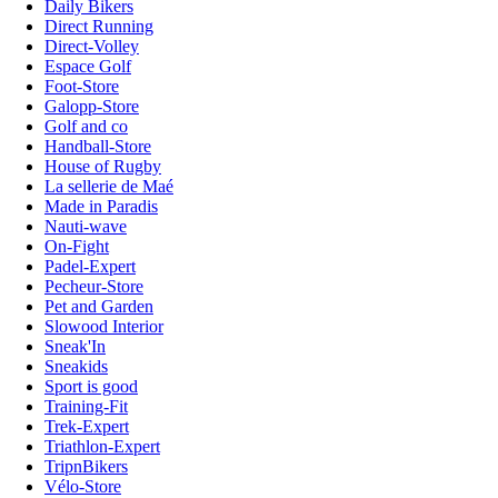
Daily Bikers
Direct Running
Direct-Volley
Espace Golf
Foot-Store
Galopp-Store
Golf and co
Handball-Store
House of Rugby
La sellerie de Maé
Made in Paradis
Nauti-wave
On-Fight
Padel-Expert
Pecheur-Store
Pet and Garden
Slowood Interior
Sneak'In
Sneakids
Sport is good
Training-Fit
Trek-Expert
Triathlon-Expert
TripnBikers
Vélo-Store