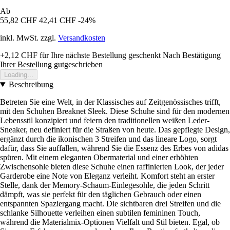
Ab
55,82 CHF
42,41 CHF
-24%
inkl. MwSt. zzgl.
Versandkosten
+2,12 CHF
für Ihre nächste Bestellung geschenkt
Nach Bestätigung
Ihrer Bestellung gutgeschrieben
Loading...
Beschreibung
Betreten Sie eine Welt, in der Klassisches auf Zeitgenössisches trifft,
mit den Schuhen Breaknet Sleek. Diese Schuhe sind für den modernen
Lebensstil konzipiert und feiern den traditionellen weißen Leder-
Sneaker, neu definiert für die Straßen von heute. Das gepflegte Design,
ergänzt durch die ikonischen 3 Streifen und das lineare Logo, sorgt
dafür, dass Sie auffallen, während Sie die Essenz des Erbes von adidas
spüren. Mit einem eleganten Obermaterial und einer erhöhten
Zwischensohle bieten diese Schuhe einen raffinierten Look, der jeder
Garderobe eine Note von Eleganz verleiht. Komfort steht an erster
Stelle, dank der Memory-Schaum-Einlegesohle, die jeden Schritt
dämpft, was sie perfekt für den täglichen Gebrauch oder einen
entspannten Spaziergang macht. Die sichtbaren drei Streifen und die
schlanke Silhouette verleihen einen subtilen femininen Touch,
während die Materialmix-Optionen Vielfalt und Stil bieten. Egal, ob