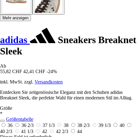
Mehr anzeigen
adidas
Sneakers Breaknet
Sleek
Ab
55,82 CHF
42,41 CHF
-24%
inkl. MwSt. zzgl.
Versandkosten
Entdecken Sie zeitgenössische Eleganz mit den Schuhen adidas
Breaknet Sleek, die perfekte Wahl für einen modernen Stil im Alltag.
Größe
*
Größentabelle
36
36 2/3
37 1/3
38
38 2/3
39 1/3
40
40 2/3
41 1/3
42
42 2/3
44
Dieses Feld ist erforderlich