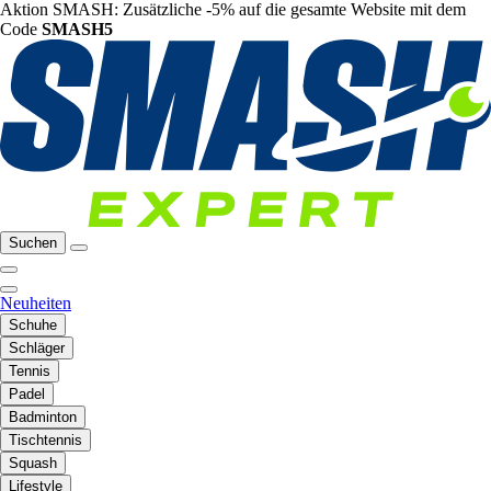
Aktion SMASH: Zusätzliche -5% auf die gesamte Website mit dem
Code
SMASH5
Suchen
Neuheiten
Schuhe
Schläger
Tennis
Padel
Badminton
Tischtennis
Squash
Lifestyle