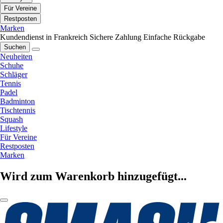
Für Vereine
Restposten
Marken
Kundendienst in Frankreich
Sichere Zahlung
Einfache Rückgabe
Suchen
Neuheiten
Schuhe
Schläger
Tennis
Padel
Badminton
Tischtennis
Squash
Lifestyle
Für Vereine
Restposten
Marken
Wird zum Warenkorb hinzugefügt...