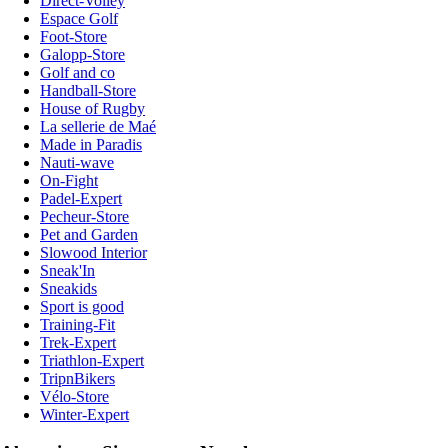
Direct-Volley
Espace Golf
Foot-Store
Galopp-Store
Golf and co
Handball-Store
House of Rugby
La sellerie de Maé
Made in Paradis
Nauti-wave
On-Fight
Padel-Expert
Pecheur-Store
Pet and Garden
Slowood Interior
Sneak'In
Sneakids
Sport is good
Training-Fit
Trek-Expert
Triathlon-Expert
TripnBikers
Vélo-Store
Winter-Expert