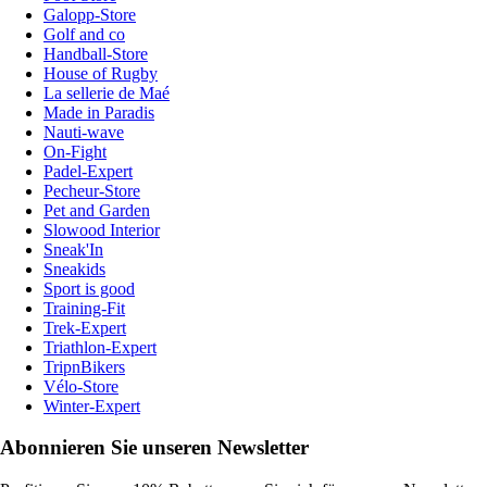
Galopp-Store
Golf and co
Handball-Store
House of Rugby
La sellerie de Maé
Made in Paradis
Nauti-wave
On-Fight
Padel-Expert
Pecheur-Store
Pet and Garden
Slowood Interior
Sneak'In
Sneakids
Sport is good
Training-Fit
Trek-Expert
Triathlon-Expert
TripnBikers
Vélo-Store
Winter-Expert
Abonnieren Sie unseren Newsletter