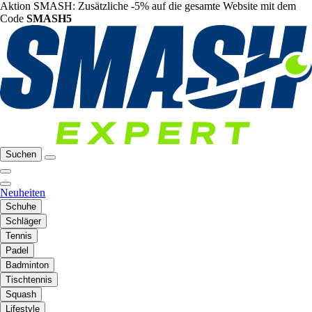
Aktion SMASH: Zusätzliche -5% auf die gesamte Website mit dem
Code
SMASH5
Suchen
Neuheiten
Schuhe
Schläger
Tennis
Padel
Badminton
Tischtennis
Squash
Lifestyle