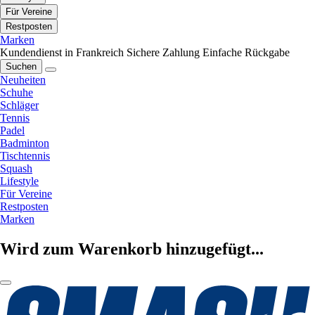
Für Vereine
Restposten
Marken
Kundendienst in Frankreich
Sichere Zahlung
Einfache Rückgabe
Suchen
Neuheiten
Schuhe
Schläger
Tennis
Padel
Badminton
Tischtennis
Squash
Lifestyle
Für Vereine
Restposten
Marken
Wird zum Warenkorb hinzugefügt...