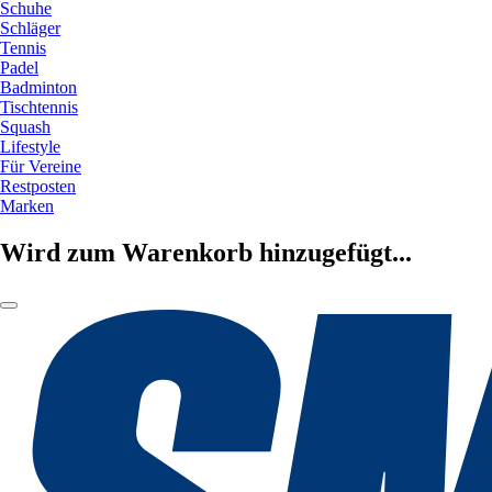
Schuhe
Schläger
Tennis
Padel
Badminton
Tischtennis
Squash
Lifestyle
Für Vereine
Restposten
Marken
Wird zum Warenkorb hinzugefügt...