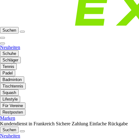
Suchen
Neuheiten
Schuhe
Schläger
Tennis
Padel
Badminton
Tischtennis
Squash
Lifestyle
Für Vereine
Restposten
Marken
Kundendienst in Frankreich
Sichere Zahlung
Einfache Rückgabe
Suchen
Neuheiten