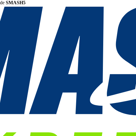
ode
SMASH5