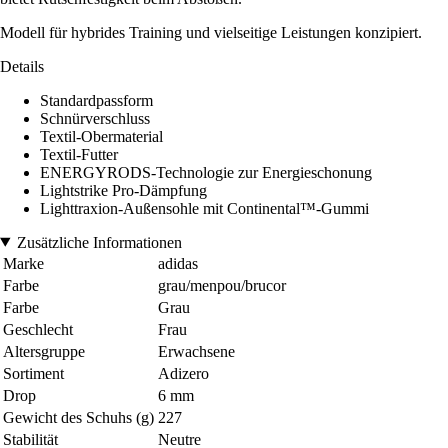
Modell für hybrides Training und vielseitige Leistungen konzipiert.
Details
Standardpassform
Schnürverschluss
Textil-Obermaterial
Textil-Futter
ENERGYRODS-Technologie zur Energieschonung
Lightstrike Pro-Dämpfung
Lighttraxion-Außensohle mit Continental™-Gummi
Zusätzliche Informationen
Marke
adidas
Farbe
grau/menpou/brucor
Farbe
Grau
Geschlecht
Frau
Altersgruppe
Erwachsene
Sortiment
Adizero
Drop
6 mm
Gewicht des Schuhs (g)
227
Stabilität
Neutre