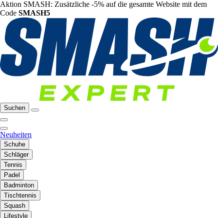
Aktion SMASH: Zusätzliche -5% auf die gesamte Website mit dem
Code
SMASH5
Suchen
Neuheiten
Schuhe
Schläger
Tennis
Padel
Badminton
Tischtennis
Squash
Lifestyle