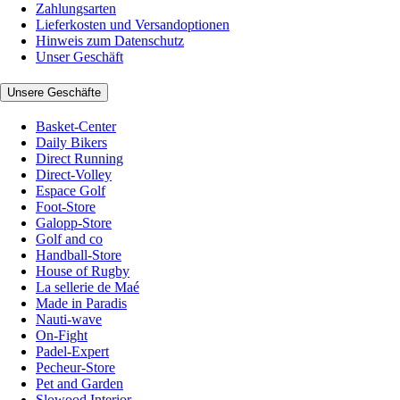
Zahlungsarten
Lieferkosten und Versandoptionen
Hinweis zum Datenschutz
Unser Geschäft
Unsere Geschäfte
Basket-Center
Daily Bikers
Direct Running
Direct-Volley
Espace Golf
Foot-Store
Galopp-Store
Golf and co
Handball-Store
House of Rugby
La sellerie de Maé
Made in Paradis
Nauti-wave
On-Fight
Padel-Expert
Pecheur-Store
Pet and Garden
Slowood Interior