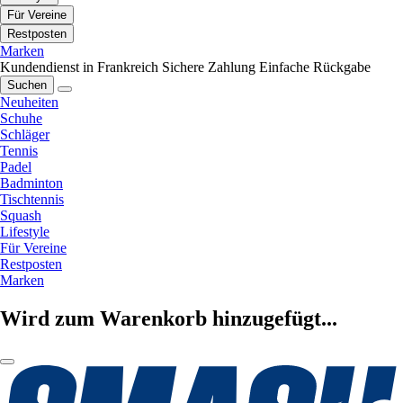
Für Vereine
Restposten
Marken
Kundendienst in Frankreich
Sichere Zahlung
Einfache Rückgabe
Suchen
Neuheiten
Schuhe
Schläger
Tennis
Padel
Badminton
Tischtennis
Squash
Lifestyle
Für Vereine
Restposten
Marken
Wird zum Warenkorb hinzugefügt...