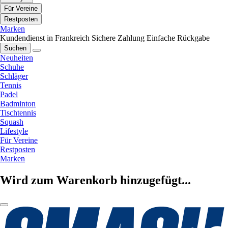
Für Vereine
Restposten
Marken
Kundendienst in Frankreich
Sichere Zahlung
Einfache Rückgabe
Suchen
Neuheiten
Schuhe
Schläger
Tennis
Padel
Badminton
Tischtennis
Squash
Lifestyle
Für Vereine
Restposten
Marken
Wird zum Warenkorb hinzugefügt...