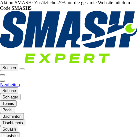
Aktion SMASH: Zusätzliche -5% auf die gesamte Website mit dem
Code
SMASH5
Suchen
Neuheiten
Schuhe
Schläger
Tennis
Padel
Badminton
Tischtennis
Squash
Lifestyle