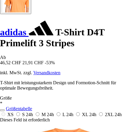
adidas
T-Shirt D4T
Primelift 3 Stripes
Ab
46,52 CHF
21,91 CHF
-53%
inkl. MwSt. zzgl.
Versandkosten
T-Shirt mit leistungsstarkem Design und Formotion-Schnitt für
optimale Bewegungsfreiheit.
Größe
*
Größentabelle
XS
S
24h
M
24h
L
24h
XL
24h
2XL
24h
Dieses Feld ist erforderlich