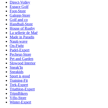
Direct-Volley
Espace Golf
Foot-Store
Galopp-Store
Golf and co
Handball-Store
House of Rugby
La sellerie de Maé
Made in Paradis
Nauti-wave
On-Fight
Padel-Expert
Pecheur-Store
Pet and Garden
Slowood Interior
Sneak'In
Sneakids
Sport is good
Training-Fit
Trek-Expert
Triathlon-Expert
TripnBikers
Vélo-Store
Winter-Expert