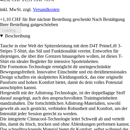
inkl. MwSt. zzgl.
Versandkosten
+1,10 CHF
für Ihre nächste Bestellung geschenkt
Nach Bestätigung
Ihrer Bestellung gutgeschrieben
Loading...
Beschreibung
Tauche in eine Welt der Spitzenleistung mit dem D4T PrimeLift 3-
Stripes T-Shirt, das Stil und Funktionalität vereint. Entworfen für
diejenigen, die über ihre Grenzen hinausgehen wollen, ist dieses T-
Shirt ein idealer Begleiter für intensive Sporteinheiten.
Die Formotion-Technologie ermöglicht dir uneingeschränkte
Bewegungsfreiheit. Innovative Einschnitte und ein dreidimensionales
Design schaffen ein skulptiertes Kleidungsstück, das eine originelle
Passform und hohen Komfort bietet, damit du dein volles Potenzial
ausschöpfen kannst.
Hergestellt mit der Adistrong-Technologie, ist der doppellagige Stoff
darauf ausgelegt, auch den anspruchsvollsten Trainingseinheiten
standzuhalten. Die fortschrittlichen Adistrong-Materialien, sowohl
gewebt als auch gestrickt, verbinden Robustheit und Komfort, um der
Intensität jeder Session gerecht zu werden.
Die integrierte Climacool-Technologie leitet Schweiß ab und verteilt
ihn, damit du frisch, trocken und ohne Ablenkungen performen kannst.
Das schnelltrocknende Material bietet dir Komfort, selbst während der