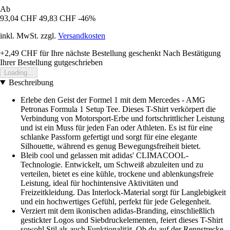
Ab
93,04 CHF
49,83 CHF
-46%
inkl. MwSt. zzgl.
Versandkosten
+2,49 CHF
für Ihre nächste Bestellung geschenkt
Nach Bestätigung
Ihrer Bestellung gutgeschrieben
Loading...
Beschreibung
Erlebe den Geist der Formel 1 mit dem Mercedes - AMG
Petronas Formula 1 Setup Tee. Dieses T-Shirt verkörpert die
Verbindung von Motorsport-Erbe und fortschrittlicher Leistung
und ist ein Muss für jeden Fan oder Athleten. Es ist für eine
schlanke Passform gefertigt und sorgt für eine elegante
Silhouette, während es genug Bewegungsfreiheit bietet.
Bleib cool und gelassen mit adidas' CLIMACOOL-
Technologie. Entwickelt, um Schweiß abzuleiten und zu
verteilen, bietet es eine kühle, trockene und ablenkungsfreie
Leistung, ideal für hochintensive Aktivitäten und
Freizeitkleidung. Das Interlock-Material sorgt für Langlebigkeit
und ein hochwertiges Gefühl, perfekt für jede Gelegenheit.
Verziert mit dem ikonischen adidas-Branding, einschließlich
gestickter Logos und Siebdruckelementen, feiert dieses T-Shirt
sowohl Stil als auch Funktionalität. Ob du auf der Rennstrecke