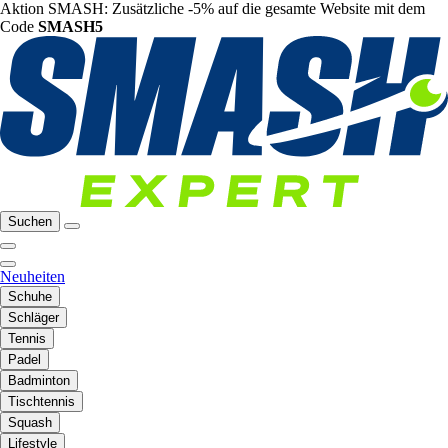
Aktion SMASH: Zusätzliche -5% auf die gesamte Website mit dem
Code
SMASH5
Suchen
Neuheiten
Schuhe
Schläger
Tennis
Padel
Badminton
Tischtennis
Squash
Lifestyle