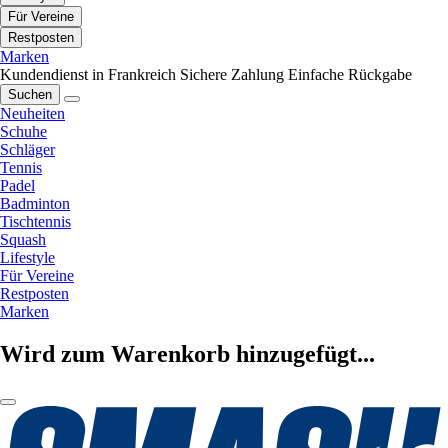
Für Vereine
Restposten
Marken
Kundendienst in Frankreich
Sichere Zahlung
Einfache Rückgabe
Suchen
Neuheiten
Schuhe
Schläger
Tennis
Padel
Badminton
Tischtennis
Squash
Lifestyle
Für Vereine
Restposten
Marken
Wird zum Warenkorb hinzugefügt...