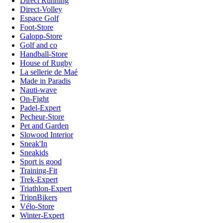
Direct Running
Direct-Volley
Espace Golf
Foot-Store
Galopp-Store
Golf and co
Handball-Store
House of Rugby
La sellerie de Maé
Made in Paradis
Nauti-wave
On-Fight
Padel-Expert
Pecheur-Store
Pet and Garden
Slowood Interior
Sneak'In
Sneakids
Sport is good
Training-Fit
Trek-Expert
Triathlon-Expert
TripnBikers
Vélo-Store
Winter-Expert