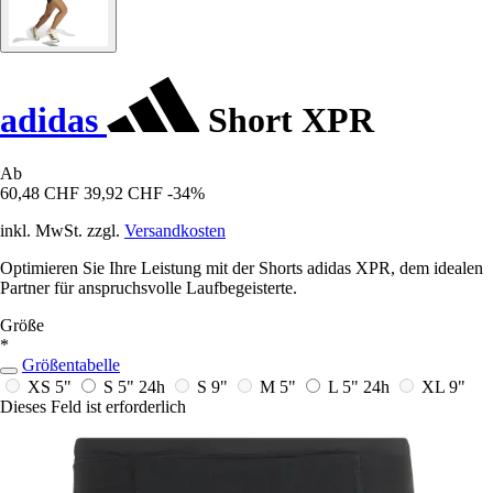
adidas
Short XPR
Ab
60,48 CHF
39,92 CHF
-34%
inkl. MwSt. zzgl.
Versandkosten
Optimieren Sie Ihre Leistung mit der Shorts adidas XPR, dem idealen
Partner für anspruchsvolle Laufbegeisterte.
Größe
*
Größentabelle
XS 5"
S 5"
24h
S 9"
M 5"
L 5"
24h
XL 9"
Dieses Feld ist erforderlich