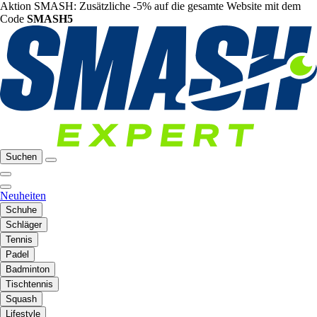
Aktion SMASH: Zusätzliche -5% auf die gesamte Website mit dem
Code
SMASH5
Suchen
Neuheiten
Schuhe
Schläger
Tennis
Padel
Badminton
Tischtennis
Squash
Lifestyle