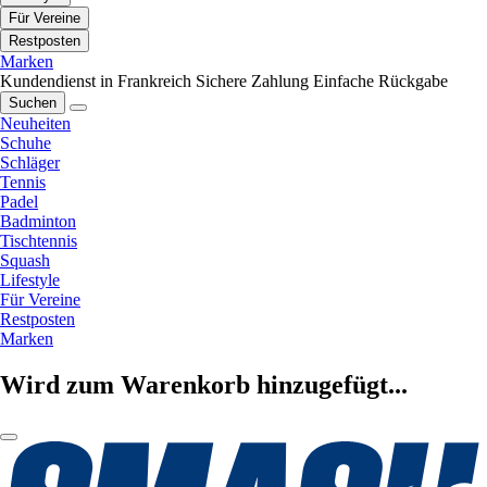
Für Vereine
Restposten
Marken
Kundendienst in Frankreich
Sichere Zahlung
Einfache Rückgabe
Suchen
Neuheiten
Schuhe
Schläger
Tennis
Padel
Badminton
Tischtennis
Squash
Lifestyle
Für Vereine
Restposten
Marken
Wird zum Warenkorb hinzugefügt...