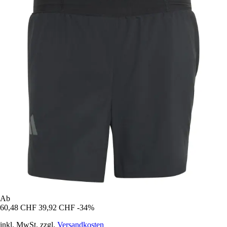
Ab
60,48 CHF
39,92 CHF
-34%
inkl. MwSt. zzgl.
Versandkosten