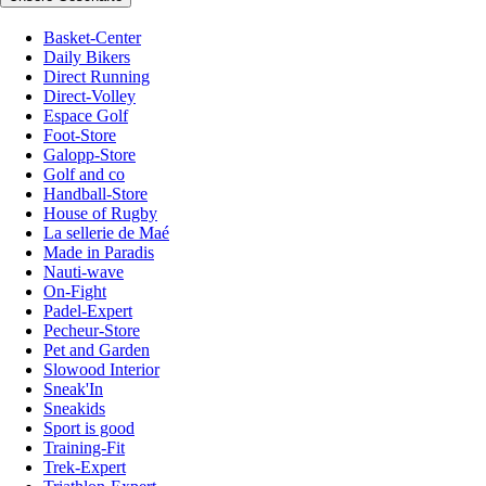
Basket-Center
Daily Bikers
Direct Running
Direct-Volley
Espace Golf
Foot-Store
Galopp-Store
Golf and co
Handball-Store
House of Rugby
La sellerie de Maé
Made in Paradis
Nauti-wave
On-Fight
Padel-Expert
Pecheur-Store
Pet and Garden
Slowood Interior
Sneak'In
Sneakids
Sport is good
Training-Fit
Trek-Expert