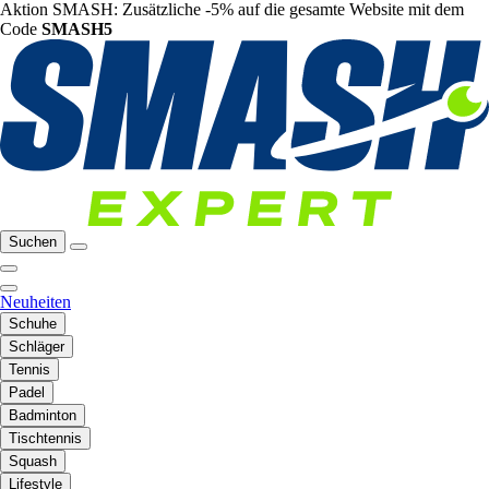
Aktion SMASH: Zusätzliche -5% auf die gesamte Website mit dem
Code
SMASH5
Suchen
Neuheiten
Schuhe
Schläger
Tennis
Padel
Badminton
Tischtennis
Squash
Lifestyle