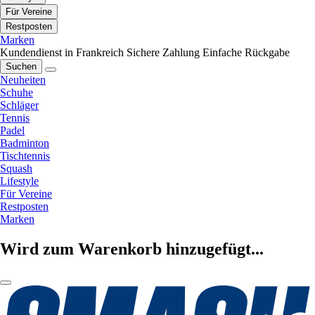
Für Vereine
Restposten
Marken
Kundendienst in Frankreich
Sichere Zahlung
Einfache Rückgabe
Suchen
Neuheiten
Schuhe
Schläger
Tennis
Padel
Badminton
Tischtennis
Squash
Lifestyle
Für Vereine
Restposten
Marken
Wird zum Warenkorb hinzugefügt...