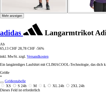
Mehr anzeigen
adidas
Langarmtrikot Adi
Ab
65,13 CHF
28,78 CHF
-56%
inkl. MwSt. zzgl.
Versandkosten
Ein langärmliges Laufshirt mit CLIMACOOL-Technologie, das dich kühl 
Größe
*
Größentabelle
XS
S
24h
M
L
XL
24h
2XL
24h
Dieses Feld ist erforderlich