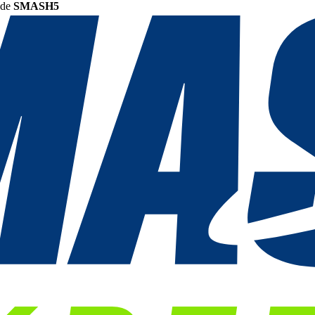
ode
SMASH5