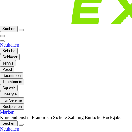
Suchen
Neuheiten
Schuhe
Schläger
Tennis
Padel
Badminton
Tischtennis
Squash
Lifestyle
Für Vereine
Restposten
Marken
Kundendienst in Frankreich
Sichere Zahlung
Einfache Rückgabe
Suchen
Neuheiten