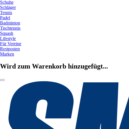
Schuhe
Schläger
Tennis
Padel
Badminton
Tischtennis
Squash
Lifestyle
Für Vereine
Restposten
Marken
Wird zum Warenkorb hinzugefügt...