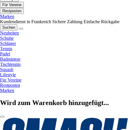
Für Vereine
Restposten
Marken
Kundendienst in Frankreich
Sichere Zahlung
Einfache Rückgabe
Suchen
Neuheiten
Schuhe
Schläger
Tennis
Padel
Badminton
Tischtennis
Squash
Lifestyle
Für Vereine
Restposten
Marken
Wird zum Warenkorb hinzugefügt...