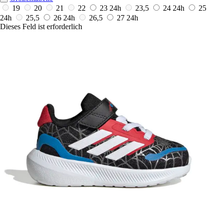
19
20
21
22
23
24h
23,5
24
24h
25
24h
25,5
26
24h
26,5
27
24h
Dieses Feld ist erforderlich