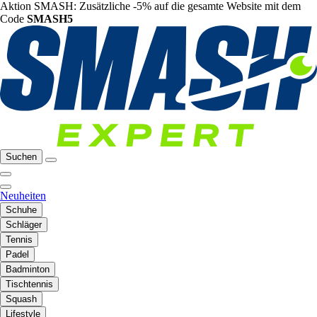
Aktion SMASH: Zusätzliche -5% auf die gesamte Website mit dem
Code
SMASH5
Suchen
Neuheiten
Schuhe
Schläger
Tennis
Padel
Badminton
Tischtennis
Squash
Lifestyle