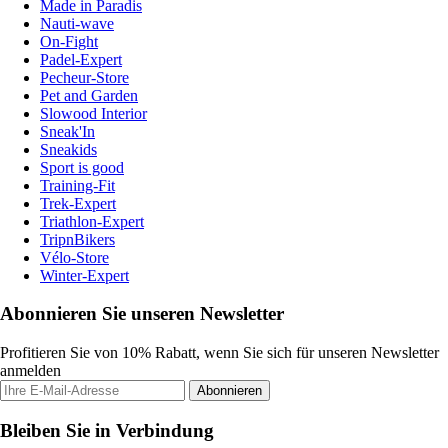
Made in Paradis
Nauti-wave
On-Fight
Padel-Expert
Pecheur-Store
Pet and Garden
Slowood Interior
Sneak'In
Sneakids
Sport is good
Training-Fit
Trek-Expert
Triathlon-Expert
TripnBikers
Vélo-Store
Winter-Expert
Abonnieren Sie unseren Newsletter
Profitieren Sie von 10% Rabatt, wenn Sie sich für unseren Newsletter
anmelden
Abonnieren
Bleiben Sie in Verbindung