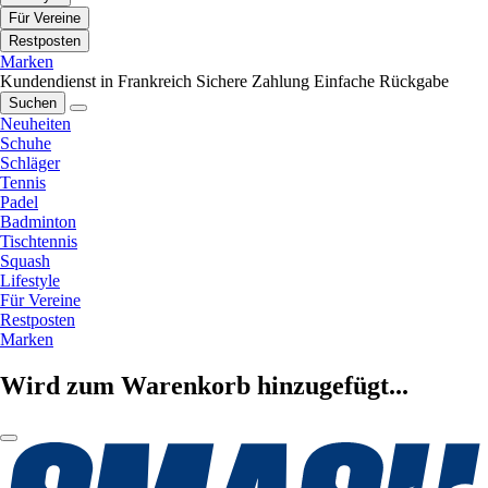
Für Vereine
Restposten
Marken
Kundendienst in Frankreich
Sichere Zahlung
Einfache Rückgabe
Suchen
Neuheiten
Schuhe
Schläger
Tennis
Padel
Badminton
Tischtennis
Squash
Lifestyle
Für Vereine
Restposten
Marken
Wird zum Warenkorb hinzugefügt...