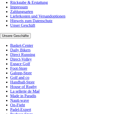
Rückgabe & Erstattung
Impressum
Zahlungsarten
Lieferkosten und Versandoptionen
Hinweis zum Datenschutz
Unser Geschäft
Unsere Geschäfte
Basket-Center
Daily Bikers
Direct Running
Direct-Volley
Espace Golf
Foot-Store
Galopp-Store
Golf and co
Handball-Store
House of Rugby
La sellerie de Maé
Made in Paradis
Nauti-wave
On-Fight
Padel-Expert