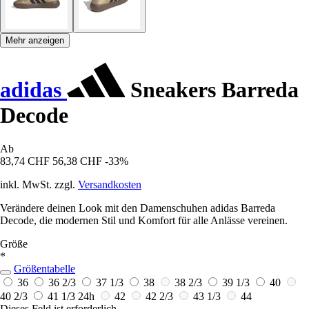
Mehr anzeigen
adidas
Sneakers Barreda
Decode
Ab
83,74 CHF
56,38 CHF
-33%
inkl. MwSt. zzgl.
Versandkosten
Verändere deinen Look mit den Damenschuhen adidas Barreda
Decode, die modernen Stil und Komfort für alle Anlässe vereinen.
Größe
*
Größentabelle
36
36 2/3
37 1/3
38
38 2/3
39 1/3
40
40 2/3
41 1/3
24h
42
42 2/3
43 1/3
44
Dieses Feld ist erforderlich