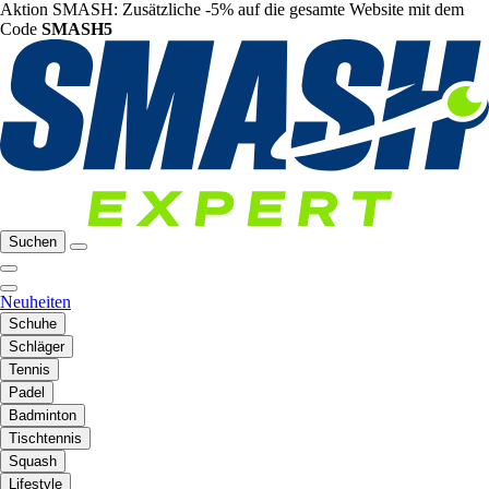
Aktion SMASH: Zusätzliche -5% auf die gesamte Website mit dem
Code
SMASH5
Suchen
Neuheiten
Schuhe
Schläger
Tennis
Padel
Badminton
Tischtennis
Squash
Lifestyle