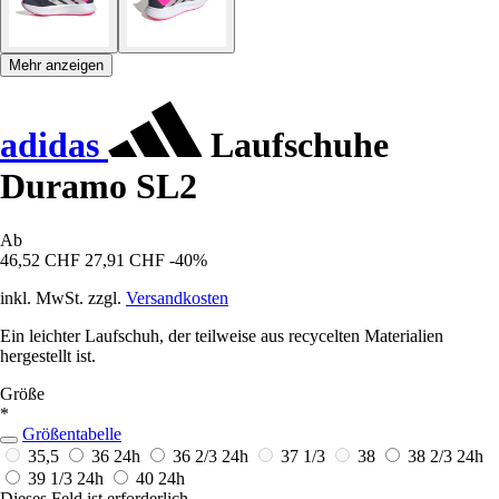
Mehr anzeigen
adidas
Laufschuhe
Duramo SL2
Ab
46,52 CHF
27,91 CHF
-40%
inkl. MwSt. zzgl.
Versandkosten
Ein leichter Laufschuh, der teilweise aus recycelten Materialien
hergestellt ist.
Größe
*
Größentabelle
35,5
36
24h
36 2/3
24h
37 1/3
38
38 2/3
24h
39 1/3
24h
40
24h
Dieses Feld ist erforderlich