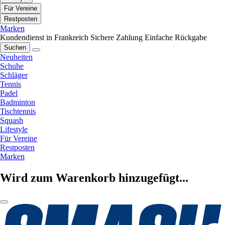
Für Vereine
Restposten
Marken
Kundendienst in Frankreich
Sichere Zahlung
Einfache Rückgabe
Suchen
Neuheiten
Schuhe
Schläger
Tennis
Padel
Badminton
Tischtennis
Squash
Lifestyle
Für Vereine
Restposten
Marken
Wird zum Warenkorb hinzugefügt...