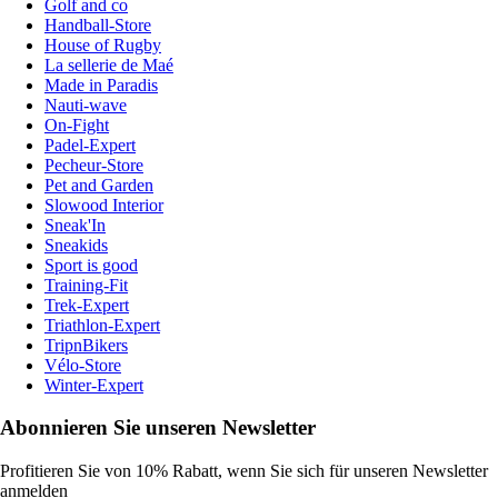
Golf and co
Handball-Store
House of Rugby
La sellerie de Maé
Made in Paradis
Nauti-wave
On-Fight
Padel-Expert
Pecheur-Store
Pet and Garden
Slowood Interior
Sneak'In
Sneakids
Sport is good
Training-Fit
Trek-Expert
Triathlon-Expert
TripnBikers
Vélo-Store
Winter-Expert
Abonnieren Sie unseren Newsletter
Profitieren Sie von 10% Rabatt, wenn Sie sich für unseren Newsletter
anmelden