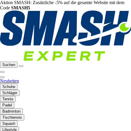
Aktion SMASH: Zusätzliche -5% auf die gesamte Website mit dem
Code
SMASH5
Suchen
Neuheiten
Schuhe
Schläger
Tennis
Padel
Badminton
Tischtennis
Squash
Lifestyle