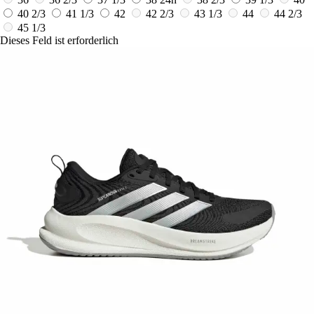
40 2/3
41 1/3
42
42 2/3
43 1/3
44
44 2/3
45 1/3
Dieses Feld ist erforderlich