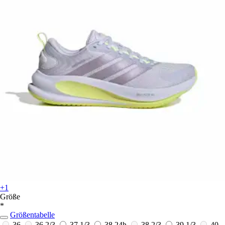
+1
Größe
*
Größentabelle
36
36 2/3
37 1/3
38
24h
38 2/3
39 1/3
40