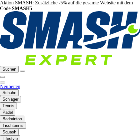
Aktion SMASH: Zusätzliche -5% auf die gesamte Website mit dem
Code
SMASH5
Suchen
Neuheiten
Schuhe
Schläger
Tennis
Padel
Badminton
Tischtennis
Squash
Lifestyle