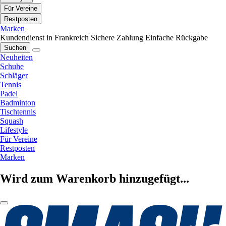
Für Vereine
Restposten
Marken
Kundendienst in Frankreich
Sichere Zahlung
Einfache Rückgabe
Suchen
Neuheiten
Schuhe
Schläger
Tennis
Padel
Badminton
Tischtennis
Squash
Lifestyle
Für Vereine
Restposten
Marken
Wird zum Warenkorb hinzugefügt...