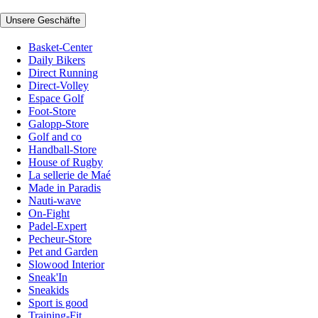
Unsere Geschäfte
Basket-Center
Daily Bikers
Direct Running
Direct-Volley
Espace Golf
Foot-Store
Galopp-Store
Golf and co
Handball-Store
House of Rugby
La sellerie de Maé
Made in Paradis
Nauti-wave
On-Fight
Padel-Expert
Pecheur-Store
Pet and Garden
Slowood Interior
Sneak'In
Sneakids
Sport is good
Training-Fit