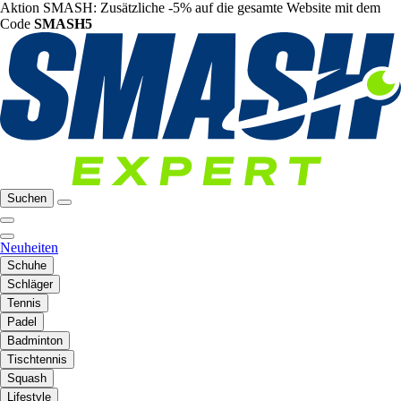
Aktion SMASH: Zusätzliche -5% auf die gesamte Website mit dem
Code
SMASH5
Suchen
Neuheiten
Schuhe
Schläger
Tennis
Padel
Badminton
Tischtennis
Squash
Lifestyle