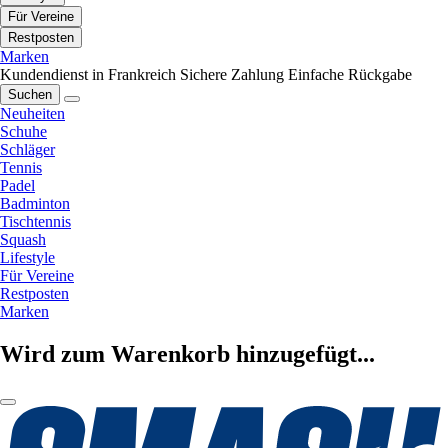
Für Vereine
Restposten
Marken
Kundendienst in Frankreich
Sichere Zahlung
Einfache Rückgabe
Suchen
Neuheiten
Schuhe
Schläger
Tennis
Padel
Badminton
Tischtennis
Squash
Lifestyle
Für Vereine
Restposten
Marken
Wird zum Warenkorb hinzugefügt...