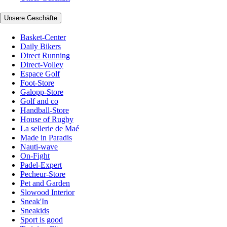
Unsere Geschäfte
Basket-Center
Daily Bikers
Direct Running
Direct-Volley
Espace Golf
Foot-Store
Galopp-Store
Golf and co
Handball-Store
House of Rugby
La sellerie de Maé
Made in Paradis
Nauti-wave
On-Fight
Padel-Expert
Pecheur-Store
Pet and Garden
Slowood Interior
Sneak'In
Sneakids
Sport is good