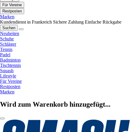
Für Vereine
Restposten
Marken
Kundendienst in Frankreich
Sichere Zahlung
Einfache Rückgabe
Suchen
Neuheiten
Schuhe
Schläger
Tennis
Padel
Badminton
Tischtennis
Squash
Lifestyle
Für Vereine
Restposten
Marken
Wird zum Warenkorb hinzugefügt...