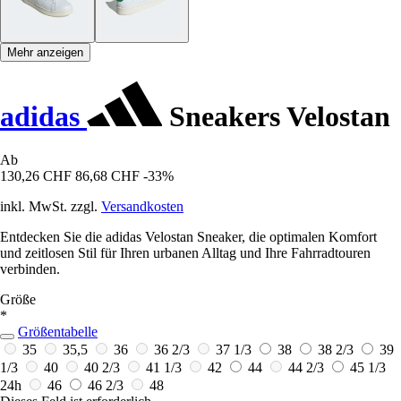
Mehr anzeigen
adidas
Sneakers Velostan
Ab
130,26 CHF
86,68 CHF
-33%
inkl. MwSt. zzgl.
Versandkosten
Entdecken Sie die adidas Velostan Sneaker, die optimalen Komfort
und zeitlosen Stil für Ihren urbanen Alltag und Ihre Fahrradtouren
verbinden.
Größe
*
Größentabelle
35
35,5
36
36 2/3
37 1/3
38
38 2/3
39
1/3
40
40 2/3
41 1/3
42
44
44 2/3
45 1/3
24h
46
46 2/3
48