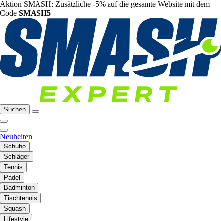
Aktion SMASH: Zusätzliche -5% auf die gesamte Website mit dem
Code
SMASH5
Suchen
Neuheiten
Schuhe
Schläger
Tennis
Padel
Badminton
Tischtennis
Squash
Lifestyle