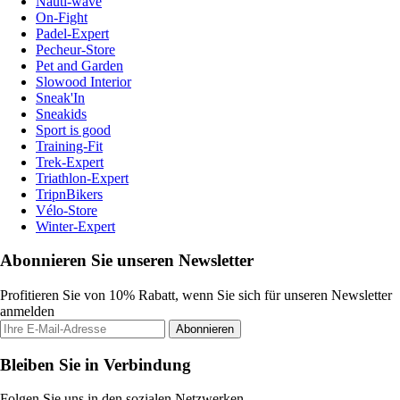
Nauti-wave
On-Fight
Padel-Expert
Pecheur-Store
Pet and Garden
Slowood Interior
Sneak'In
Sneakids
Sport is good
Training-Fit
Trek-Expert
Triathlon-Expert
TripnBikers
Vélo-Store
Winter-Expert
Abonnieren Sie unseren Newsletter
Profitieren Sie von 10% Rabatt, wenn Sie sich für unseren Newsletter
anmelden
Abonnieren
Bleiben Sie in Verbindung
Folgen Sie uns in den sozialen Netzwerken