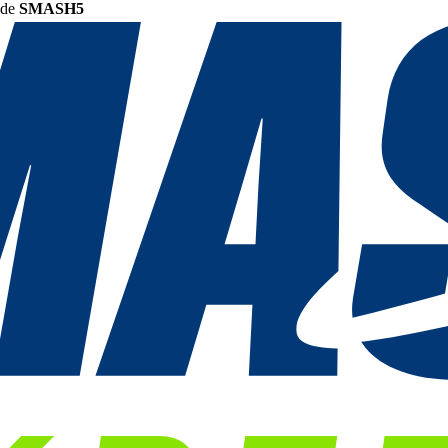
ode
SMASH5