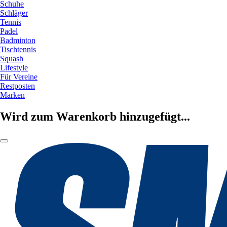
Schuhe
Schläger
Tennis
Padel
Badminton
Tischtennis
Squash
Lifestyle
Für Vereine
Restposten
Marken
Wird zum Warenkorb hinzugefügt...