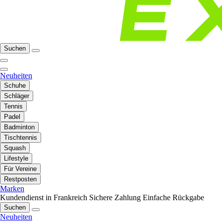
Suchen
Neuheiten
Schuhe
Schläger
Tennis
Padel
Badminton
Tischtennis
Squash
Lifestyle
Für Vereine
Restposten
Marken
Kundendienst in Frankreich
Sichere Zahlung
Einfache Rückgabe
Suchen
Neuheiten