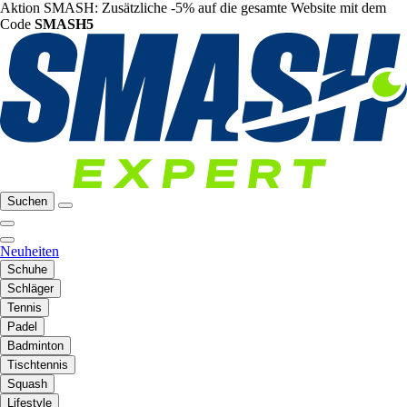
Aktion SMASH: Zusätzliche -5% auf die gesamte Website mit dem
Code
SMASH5
Suchen
Neuheiten
Schuhe
Schläger
Tennis
Padel
Badminton
Tischtennis
Squash
Lifestyle