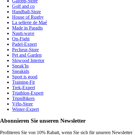
Galopp-Store
Golf and co
Handball-Store
House of Rugby
La sellerie de Maé
Made in Paradis
Nauti-wave
On-Fight
Padel-Expert
Pecheur-Store
Pet and Garden
Slowood Interior
Sneak'In
Sneakids
Sport is good
Training-Fit
Trek-Expert
Triathlon-Expert
TripnBikers
Vélo-Store
Winter-Expert
Abonnieren Sie unseren Newsletter
Profitieren Sie von 10% Rabatt, wenn Sie sich für unseren Newsletter