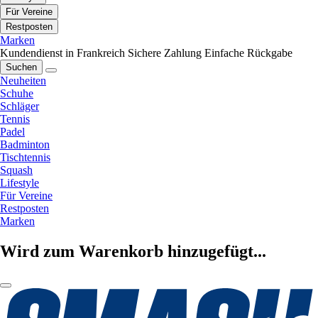
Für Vereine
Restposten
Marken
Kundendienst in Frankreich
Sichere Zahlung
Einfache Rückgabe
Suchen
Neuheiten
Schuhe
Schläger
Tennis
Padel
Badminton
Tischtennis
Squash
Lifestyle
Für Vereine
Restposten
Marken
Wird zum Warenkorb hinzugefügt...