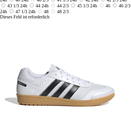
43 1/3
24h
44
24h
44 2/3
45 1/3
24h
46
46 2/3
24h
47 1/3
24h
48
48 2/3
Dieses Feld ist erforderlich