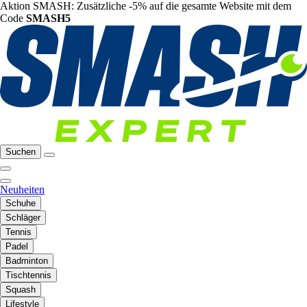
Aktion SMASH: Zusätzliche -5% auf die gesamte Website mit dem
Code
SMASH5
Suchen
Neuheiten
Schuhe
Schläger
Tennis
Padel
Badminton
Tischtennis
Squash
Lifestyle