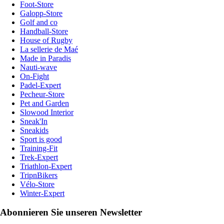
Foot-Store
Galopp-Store
Golf and co
Handball-Store
House of Rugby
La sellerie de Maé
Made in Paradis
Nauti-wave
On-Fight
Padel-Expert
Pecheur-Store
Pet and Garden
Slowood Interior
Sneak'In
Sneakids
Sport is good
Training-Fit
Trek-Expert
Triathlon-Expert
TripnBikers
Vélo-Store
Winter-Expert
Abonnieren Sie unseren Newsletter