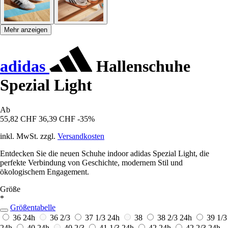
Mehr anzeigen
adidas
Hallenschuhe
Spezial Light
Ab
55,82 CHF
36,39 CHF
-35%
inkl. MwSt. zzgl.
Versandkosten
Entdecken Sie die neuen Schuhe indoor adidas Spezial Light, die
perfekte Verbindung von Geschichte, modernem Stil und
ökologischem Engagement.
Größe
*
Größentabelle
36
24h
36 2/3
37 1/3
24h
38
38 2/3
24h
39 1/3
24h
40
24h
40 2/3
41 1/3
24h
42
24h
42 2/3
24h