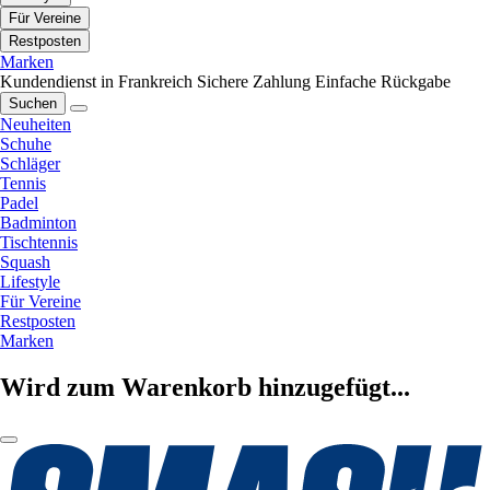
Für Vereine
Restposten
Marken
Kundendienst in Frankreich
Sichere Zahlung
Einfache Rückgabe
Suchen
Neuheiten
Schuhe
Schläger
Tennis
Padel
Badminton
Tischtennis
Squash
Lifestyle
Für Vereine
Restposten
Marken
Wird zum Warenkorb hinzugefügt...