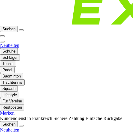
Suchen
Neuheiten
Schuhe
Schläger
Tennis
Padel
Badminton
Tischtennis
Squash
Lifestyle
Für Vereine
Restposten
Marken
Kundendienst in Frankreich
Sichere Zahlung
Einfache Rückgabe
Suchen
Neuheiten