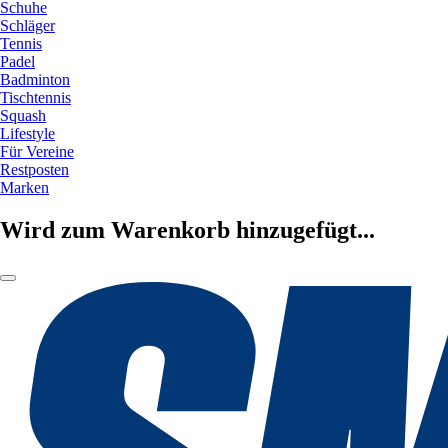
Schuhe
Schläger
Tennis
Padel
Badminton
Tischtennis
Squash
Lifestyle
Für Vereine
Restposten
Marken
Wird zum Warenkorb hinzugefügt...