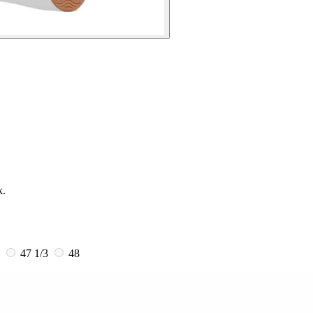
k.
3
47 1/3
48