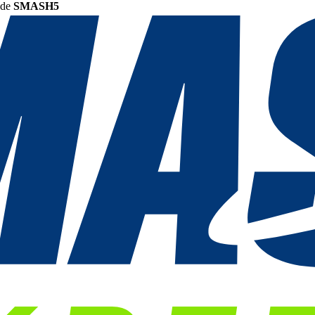
ode
SMASH5