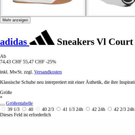
Mehr anzeigen
adidas
Sneakers Vl Court
Ab
74,43 CHF
55,47 CHF
-25%
inkl. MwSt. zzgl.
Versandkosten
Klassische Schuhe neu interpretiert mit einer Ästhetik, die ihre Inspira
Größe
*
Größentabelle
39 1/3
40
40 2/3
41 1/3
24h
42
24h
42 2/3
24h
Dieses Feld ist erforderlich