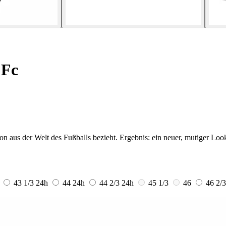
 Fc
tion aus der Welt des Fußballs bezieht. Ergebnis: ein neuer, mutiger Loo
43 1/3
24h
44
24h
44 2/3
24h
45 1/3
46
46 2/