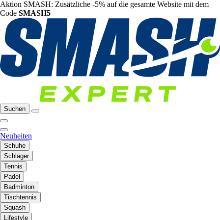
Aktion SMASH: Zusätzliche -5% auf die gesamte Website mit dem
Code
SMASH5
Suchen
Neuheiten
Schuhe
Schläger
Tennis
Padel
Badminton
Tischtennis
Squash
Lifestyle