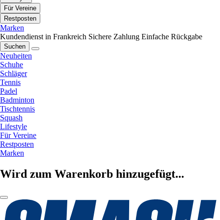
Für Vereine
Restposten
Marken
Kundendienst in Frankreich
Sichere Zahlung
Einfache Rückgabe
Suchen
Neuheiten
Schuhe
Schläger
Tennis
Padel
Badminton
Tischtennis
Squash
Lifestyle
Für Vereine
Restposten
Marken
Wird zum Warenkorb hinzugefügt...