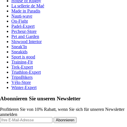
House of Rugby
La sellerie de Maé
Made in Paradis
Nauti-wave
On-Fight
Padel-Expert
Pecheur-Store
Pet and Garden
Slowood Interior
Sneak'In
Sneakids
Sport is good
Training-Fit
Trek-Expert
Triathlon-Expert
TripnBikers
Vélo-Store
Winter-Expert
Abonnieren Sie unseren Newsletter
Profitieren Sie von 10% Rabatt, wenn Sie sich für unseren Newsletter
anmelden
Abonnieren