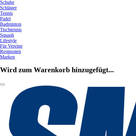
Schuhe
Schläger
Tennis
Padel
Badminton
Tischtennis
Squash
Lifestyle
Für Vereine
Restposten
Marken
Wird zum Warenkorb hinzugefügt...