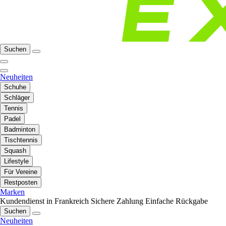
Suchen
Neuheiten
Schuhe
Schläger
Tennis
Padel
Badminton
Tischtennis
Squash
Lifestyle
Für Vereine
Restposten
Marken
Kundendienst in Frankreich
Sichere Zahlung
Einfache Rückgabe
Suchen
Neuheiten