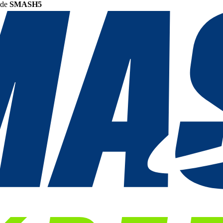
ode
SMASH5