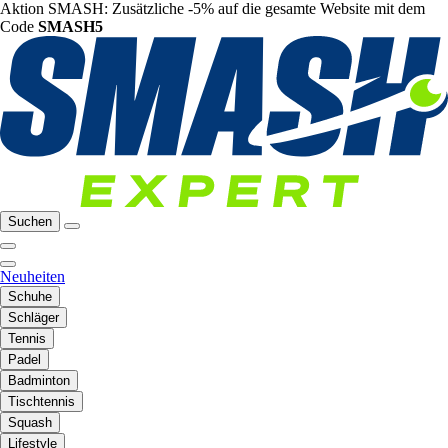
Aktion SMASH: Zusätzliche -5% auf die gesamte Website mit dem
Code
SMASH5
Suchen
Neuheiten
Schuhe
Schläger
Tennis
Padel
Badminton
Tischtennis
Squash
Lifestyle