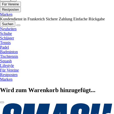
Für Vereine
Restposten
Marken
Kundendienst in Frankreich
Sichere Zahlung
Einfache Rückgabe
Suchen
Neuheiten
Schuhe
Schläger
Tennis
Padel
Badminton
Tischtennis
Squash
Lifestyle
Für Vereine
Restposten
Marken
Wird zum Warenkorb hinzugefügt...