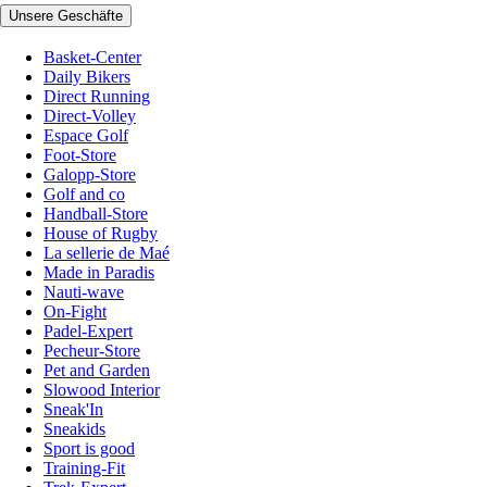
Unsere Geschäfte
Basket-Center
Daily Bikers
Direct Running
Direct-Volley
Espace Golf
Foot-Store
Galopp-Store
Golf and co
Handball-Store
House of Rugby
La sellerie de Maé
Made in Paradis
Nauti-wave
On-Fight
Padel-Expert
Pecheur-Store
Pet and Garden
Slowood Interior
Sneak'In
Sneakids
Sport is good
Training-Fit