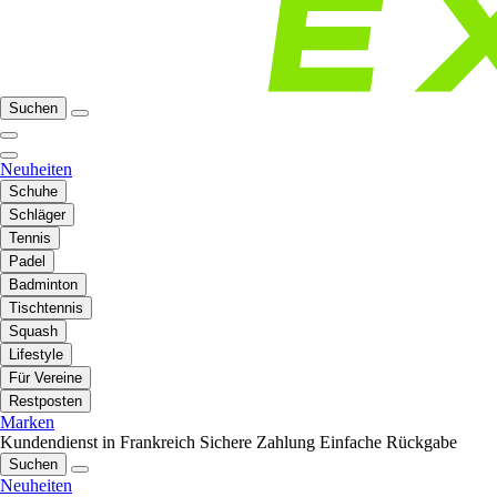
Suchen
Neuheiten
Schuhe
Schläger
Tennis
Padel
Badminton
Tischtennis
Squash
Lifestyle
Für Vereine
Restposten
Marken
Kundendienst in Frankreich
Sichere Zahlung
Einfache Rückgabe
Suchen
Neuheiten