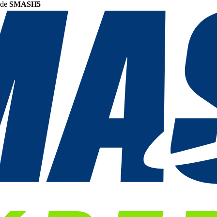
ode
SMASH5