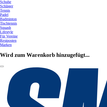
Schuhe
Schläger
Tennis
Padel
Badminton
Tischtennis
Squash
Lifestyle
Für Vereine
Restposten
Marken
Wird zum Warenkorb hinzugefügt...